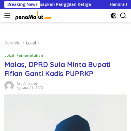
Langsung
dik Halsel Siapkan Panggilan Ketiga
Breaking News
Hendra Kasim: DPR
ke
konten
Beranda
Lokal
Lokal
,
Pemerintahan
Malas, DPRD Sula Minta Bupati
Fifian Ganti Kadis PUPRKP
Isrudin Koroy
Agustus 21, 2021