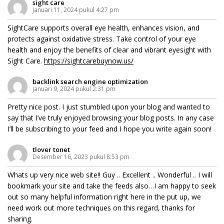
sight care
Januari 11, 2024 pukul 4:27 pm
SightCare supports overall eye health, enhances vision, and
protects against oxidative stress. Take control of your eye
health and enjoy the benefits of clear and vibrant eyesight with
Sight Care.
https://sightcarebuynow.us/
backlink search engine optimization
Januari 9, 2024 pukul 2:31 pm
Pretty nice post. I just stumbled upon your blog and wanted to
say that I’ve truly enjoyed browsing your blog posts. In any case
I’ll be subscribing to your feed and I hope you write again soon!
tlover tonet
Desember 16, 2023 pukul 8:53 pm
Whats up very nice web site!! Guy .. Excellent .. Wonderful .. I will
bookmark your site and take the feeds also…I am happy to seek
out so many helpful information right here in the put up, we
need work out more techniques on this regard, thanks for
sharing.