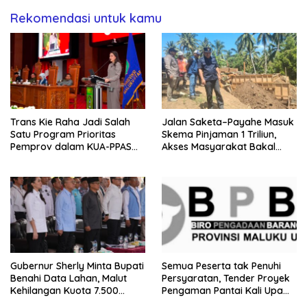
Rekomendasi untuk kamu
Trans Kie Raha Jadi Salah
Jalan Saketa–Payahe Masuk
Satu Program Prioritas
Skema Pinjaman 1 Triliun,
Pemprov dalam KUA-PPAS
Akses Masyarakat Bakal
2027
Lancar
Gubernur Sherly Minta Bupati
Semua Peserta tak Penuhi
Benahi Data Lahan, Malut
Persyaratan, Tender Proyek
Kehilangan Kuota 7.500
Pengaman Pantai Kali Upa
Hektare Sawah
Gagal