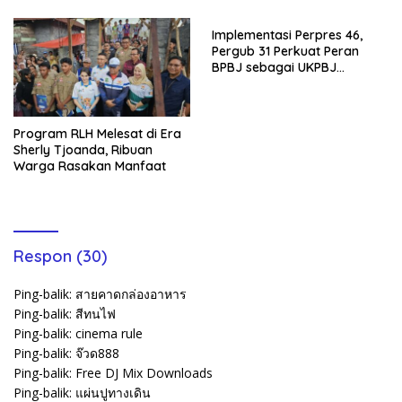
Implementasi Perpres 46,
Pergub 31 Perkuat Peran
BPBJ sebagai UKPBJ
Pemprov Malut
Program RLH Melesat di Era
Sherly Tjoanda, Ribuan
Warga Rasakan Manfaat
Respon (30)
Ping-balik:
สายคาดกล่องอาหาร
Ping-balik:
สีทนไฟ
Ping-balik:
cinema rule
Ping-balik:
จ๊วด888
Ping-balik:
Free DJ Mix Downloads
Ping-balik:
แผ่นปูทางเดิน