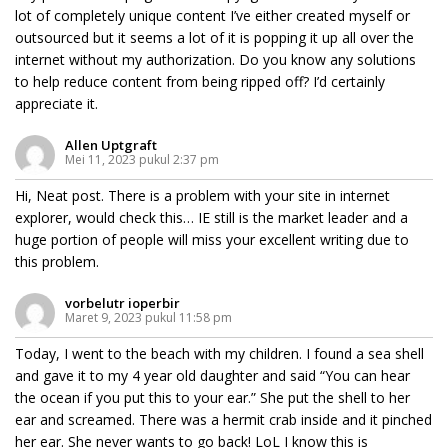
lot of completely unique content I’ve either created myself or
outsourced but it seems a lot of it is popping it up all over the
internet without my authorization. Do you know any solutions
to help reduce content from being ripped off? I’d certainly
appreciate it.
Allen Uptgraft
Mei 11, 2023 pukul 2:37 pm
Hi, Neat post. There is a problem with your site in internet
explorer, would check this… IE still is the market leader and a
huge portion of people will miss your excellent writing due to
this problem.
vorbelutr ioperbir
Maret 9, 2023 pukul 11:58 pm
Today, I went to the beach with my children. I found a sea shell
and gave it to my 4 year old daughter and said “You can hear
the ocean if you put this to your ear.” She put the shell to her
ear and screamed. There was a hermit crab inside and it pinched
her ear. She never wants to go back! LoL I know this is