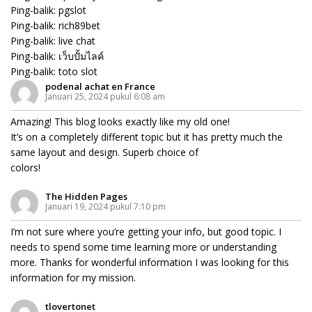
Ping-balik:
pgslot
Ping-balik:
rich89bet
Ping-balik:
live chat
Ping-balik:
เว็บปั้มไลค์
Ping-balik:
toto slot
podenal achat en France
Januari 25, 2024 pukul 6:08 am
Amazing! This blog looks exactly like my old one!
It’s on a completely different topic but it has pretty much the
same layout and design. Superb choice of
colors!
The Hidden Pages
Januari 19, 2024 pukul 7:10 pm
I’m not sure where you’re getting your info, but good topic. I
needs to spend some time learning more or understanding
more. Thanks for wonderful information I was looking for this
information for my mission.
tlovertonet