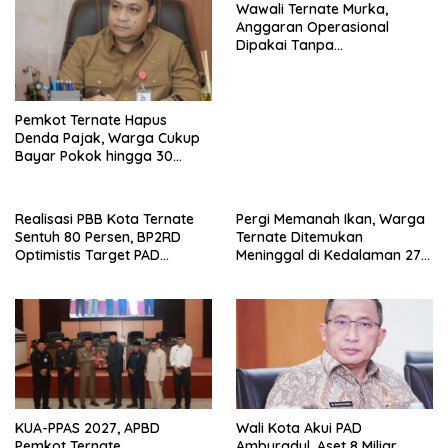
Wawali Ternate Murka,
Anggaran Operasional
Dipakai Tanpa
Persetujuannya
Pemkot Ternate Hapus
Denda Pajak, Warga Cukup
Bayar Pokok hingga 30
September
Realisasi PBB Kota Ternate
Pergi Memanah Ikan, Warga
Sentuh 80 Persen, BP2RD
Ternate Ditemukan
Optimistis Target PAD
Meninggal di Kedalaman 27
Tercapai
Meter
KUA-PPAS 2027, APBD
Wali Kota Akui PAD
Pemkot Ternate
Amburadul, Aset 8 Miliar