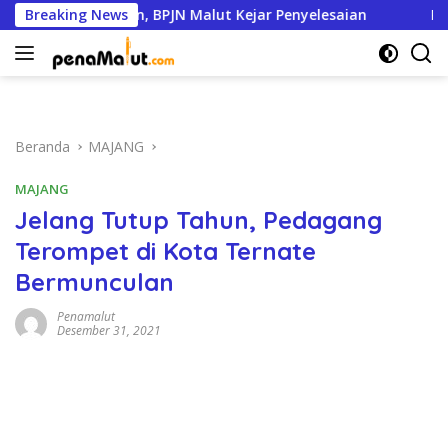
Langsung
 95 Persen, BPJN Malut Kejar Penyelesaian
Breaking News
Pemkot Ter
ke
konten
Beranda
MAJANG
MAJANG
Jelang Tutup Tahun, Pedagang
Terompet di Kota Ternate
Bermunculan
Penamalut
Desember 31, 2021