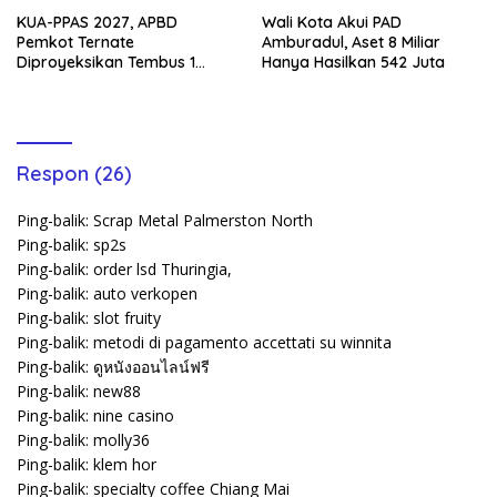
KUA-PPAS 2027, APBD
Wali Kota Akui PAD
Pemkot Ternate
Amburadul, Aset 8 Miliar
Diproyeksikan Tembus 1
Hanya Hasilkan 542 Juta
Triliun
Respon (26)
Ping-balik:
Scrap Metal Palmerston North
Ping-balik:
sp2s
Ping-balik:
order lsd Thuringia,
Ping-balik:
auto verkopen
Ping-balik:
slot fruity
Ping-balik:
metodi di pagamento accettati su winnita
Ping-balik:
ดูหนังออนไลน์ฟรี
Ping-balik:
new88
Ping-balik:
nine casino
Ping-balik:
molly36
Ping-balik:
klem hor
Ping-balik:
specialty coffee Chiang Mai