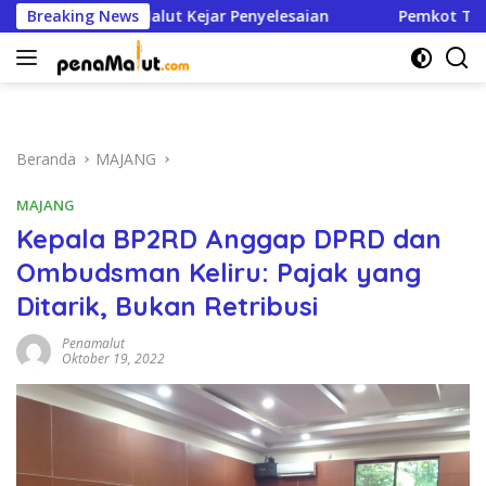
Langsung
, BPJN Malut Kejar Penyelesaian
Breaking News
Pemkot Ternate Hapus
ke
konten
Beranda
MAJANG
MAJANG
Kepala BP2RD Anggap DPRD dan
Ombudsman Keliru: Pajak yang
Ditarik, Bukan Retribusi
Penamalut
Oktober 19, 2022