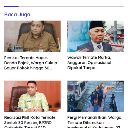
Baca Juga
Wawali Ternate Murka,
Pemkot Ternate Hapus
Anggaran Operasional
Denda Pajak, Warga Cukup
Dipakai Tanpa
Bayar Pokok hingga 30
Persetujuannya
September
Realisasi PBB Kota Ternate
Pergi Memanah Ikan, Warga
Sentuh 80 Persen, BP2RD
Ternate Ditemukan
Optimistis Target PAD
Meninggal di Kedalaman 27