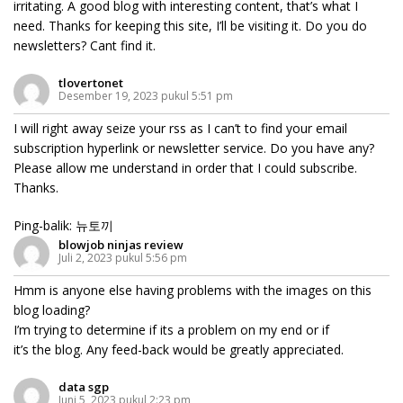
irritating. A good blog with interesting content, that’s what I
need. Thanks for keeping this site, I’ll be visiting it. Do you do
newsletters? Cant find it.
tlovertonet
Desember 19, 2023 pukul 5:51 pm
I will right away seize your rss as I can’t to find your email
subscription hyperlink or newsletter service. Do you have any?
Please allow me understand in order that I could subscribe.
Thanks.
Ping-balik:
뉴토끼
blowjob ninjas review
Juli 2, 2023 pukul 5:56 pm
Hmm is anyone else having problems with the images on this
blog loading?
I’m trying to determine if its a problem on my end or if
it’s the blog. Any feed-back would be greatly appreciated.
data sgp
Juni 5, 2023 pukul 2:23 pm