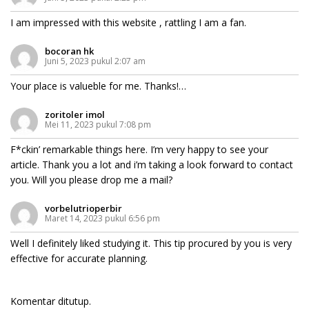
I am impressed with this website , rattling I am a fan.
bocoran hk
Juni 5, 2023 pukul 2:07 am
Your place is valueble for me. Thanks!…
zoritoler imol
Mei 11, 2023 pukul 7:08 pm
F*ckin’ remarkable things here. I’m very happy to see your
article. Thank you a lot and i’m taking a look forward to contact
you. Will you please drop me a mail?
vorbelutrioperbir
Maret 14, 2023 pukul 6:56 pm
Well I definitely liked studying it. This tip procured by you is very
effective for accurate planning.
Komentar ditutup.