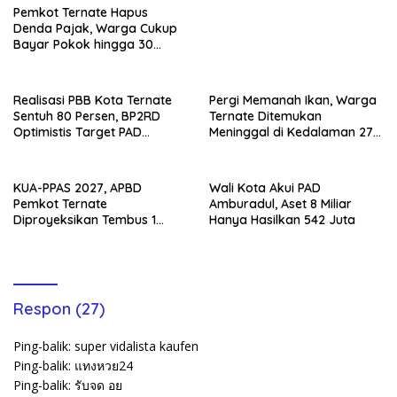
Pemkot Ternate Hapus
Denda Pajak, Warga Cukup
Bayar Pokok hingga 30
September
Realisasi PBB Kota Ternate
Pergi Memanah Ikan, Warga
Sentuh 80 Persen, BP2RD
Ternate Ditemukan
Optimistis Target PAD
Meninggal di Kedalaman 27
Tercapai
Meter
KUA-PPAS 2027, APBD
Wali Kota Akui PAD
Pemkot Ternate
Amburadul, Aset 8 Miliar
Diproyeksikan Tembus 1
Hanya Hasilkan 542 Juta
Triliun
Respon (27)
Ping-balik:
super vidalista kaufen
Ping-balik:
แทงหวย24
Ping-balik:
รับจด อย