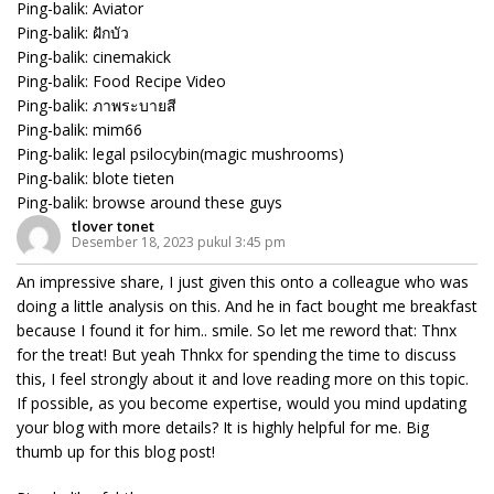
Ping-balik:
Aviator
Ping-balik:
ฝักบัว
Ping-balik:
cinemakick
Ping-balik:
Food Recipe Video
Ping-balik:
ภาพระบายสี
Ping-balik:
mim66
Ping-balik:
legal psilocybin(magic mushrooms)
Ping-balik:
blote tieten
Ping-balik:
browse around these guys
tlover tonet
Desember 18, 2023 pukul 3:45 pm
An impressive share, I just given this onto a colleague who was
doing a little analysis on this. And he in fact bought me breakfast
because I found it for him.. smile. So let me reword that: Thnx
for the treat! But yeah Thnkx for spending the time to discuss
this, I feel strongly about it and love reading more on this topic.
If possible, as you become expertise, would you mind updating
your blog with more details? It is highly helpful for me. Big
thumb up for this blog post!