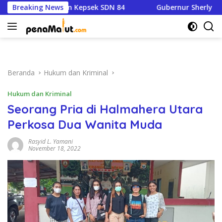
Langsung
ri Jabatan Kepsek SDN 84
Breaking News
Gubernur Sherly Minta Bupat
ke
konten
Beranda
Hukum dan Kriminal
Hukum dan Kriminal
Seorang Pria di Halmahera Utara
Perkosa Dua Wanita Muda
Rasyid L. Yamani
November 18, 2022