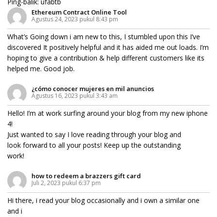
Ping-balik:
ufabtb
Ethereum Contract Online Tool
Agustus 24, 2023 pukul 8:43 pm
What’s Going down i am new to this, I stumbled upon this I’ve
discovered It positively helpful and it has aided me out loads. I’m
hoping to give a contribution & help different customers like its
helped me. Good job.
¿cómo conocer mujeres en mil anuncios
Agustus 16, 2023 pukul 3:43 am
Hello! I’m at work surfing around your blog from my new iphone
4!
Just wanted to say I love reading through your blog and
look forward to all your posts! Keep up the outstanding
work!
how to redeem a brazzers gift card
Juli 2, 2023 pukul 6:37 pm
Hi there, i read your blog occasionally and i own a similar one
and i