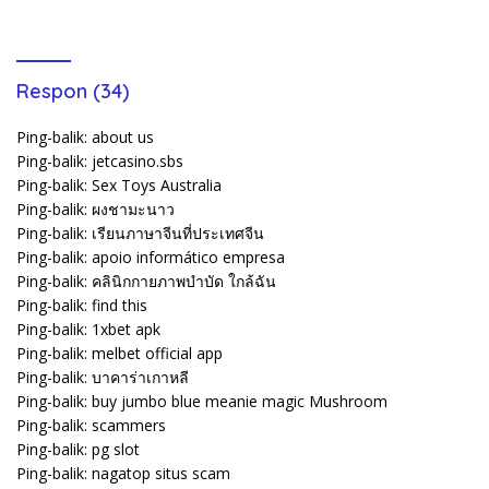
Penyidikan
Lansia Tak Berhenti
Respon (34)
Ping-balik:
about us
Ping-balik:
jetcasino.sbs
Ping-balik:
Sex Toys Australia
Ping-balik:
ผงชามะนาว
Ping-balik:
เรียนภาษาจีนที่ประเทศจีน
Ping-balik:
apoio informático empresa
Ping-balik:
คลินิกกายภาพบำบัด ใกล้ฉัน
Ping-balik:
find this
Ping-balik:
1xbet apk
Ping-balik:
melbet official app
Ping-balik:
บาคาร่าเกาหลี
Ping-balik:
buy jumbo blue meanie magic Mushroom
Ping-balik:
scammers
Ping-balik:
pg slot
Ping-balik:
nagatop situs scam