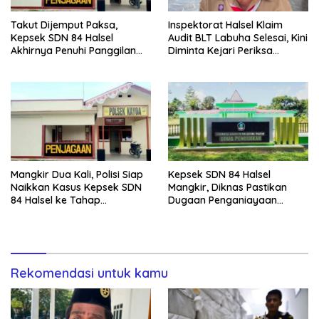
Takut Dijemput Paksa,
Inspektorat Halsel Klaim
Kepsek SDN 84 Halsel
Audit BLT Labuha Selesai, Kini
Akhirnya Penuhi Panggilan
Diminta Kejari Periksa
Ketiga Polisi
Seluruh APBDes
Mangkir Dua Kali, Polisi Siap
Kepsek SDN 84 Halsel
Naikkan Kasus Kepsek SDN
Mangkir, Diknas Pastikan
84 Halsel ke Tahap
Dugaan Penganiayaan
Penyidikan
Lansia Tak Berhenti
Rekomendasi untuk kamu