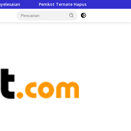
emkot Ternate Hapus Denda Pajak, Warga Cukup Bayar Pokok 
tutup