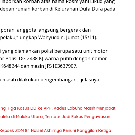
 dilaporkan korban atas nama Rosmiyani Likud yang
 depan rumah korban di Kelurahan Dufa Dufa pada
 laporan, anggota langsung bergerak dan
elaku,” ungkap Wahyuddin, Jumat (15/11).
 yang diamankan polisi berupa satu unit motor
r Polisi DG 2438 KJ warna putih dengan nomor
K648244 dan mesin JF51E3637907.
ita masih dilakukan pengembangan,” jelasnya.
rong Tiga Kasus DD ke APH, Kades Labuha Masih Menjabat
jalela di Maluku Utara, Ternate Jadi Fokus Pengawasan
Kepsek SDN 84 Halsel Akhirnya Penuhi Panggilan Ketiga