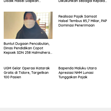
Disdik Halsel Siapkan
Dikukuhkan sebagai Kepala
Panggilan Ketiga
DPKPP
Realisasi Pajak Samsat
Halsel Tembus 85,7 Miliar, PAP
Dominasi Penerimaan
Buntut Dugaan Pencabulan,
Dinas Pendidikan Copot
Kepsek SDN 258 Halmahera
Selatan
UGM Gelar Operasi Katarak
Bapenda Maluku Utara
Gratis di Tidore, Targetkan
Apresiasi NHM Lunasi
100 Pasien
Tunggakan Pajak