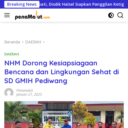
Langsung
s hingga Bupati, Disdik Halsel Siapkan Panggilan Ketiga
Breaking News
ke
konten
Beranda
DAERAH
DAERAH
NHM Dorong Kesiapsiagaan
Bencana dan Lingkungan Sehat di
SD GMIH Pediwang
Penamalut
Januari 21, 2025