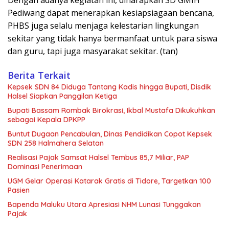
Dengan adanya kegiatan ini, diharapkan SD GMIH
Pediwang dapat menerapkan kesiapsiagaan bencana,
PHBS juga selalu menjaga kelestarian lingkungan
sekitar yang tidak hanya bermanfaat untuk para siswa
dan guru, tapi juga masyarakat sekitar. (tan)
Berita Terkait
Kepsek SDN 84 Diduga Tantang Kadis hingga Bupati, Disdik
Halsel Siapkan Panggilan Ketiga
Bupati Bassam Rombak Birokrasi, Ikbal Mustafa Dikukuhkan
sebagai Kepala DPKPP
Buntut Dugaan Pencabulan, Dinas Pendidikan Copot Kepsek
SDN 258 Halmahera Selatan
Realisasi Pajak Samsat Halsel Tembus 85,7 Miliar, PAP
Dominasi Penerimaan
UGM Gelar Operasi Katarak Gratis di Tidore, Targetkan 100
Pasien
Bapenda Maluku Utara Apresiasi NHM Lunasi Tunggakan
Pajak