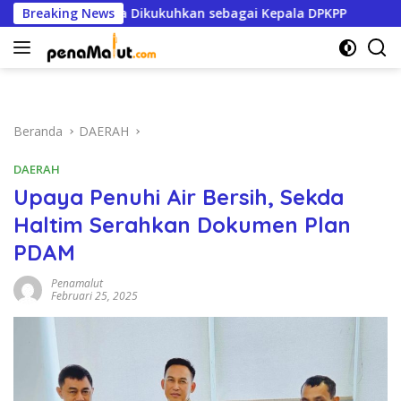
Langsung
Ikbal Mustafa Dikukuhkan sebagai Kepala DPKPP
Breaking News
Trans 
ke
konten
Beranda
DAERAH
DAERAH
Upaya Penuhi Air Bersih, Sekda
Haltim Serahkan Dokumen Plan
PDAM
Penamalut
Februari 25, 2025