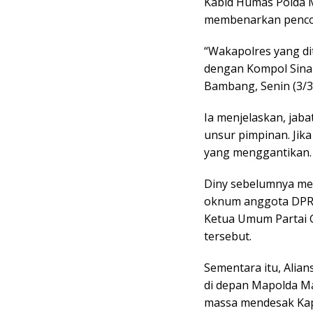
Kabid Humas Polda 
membenarkan pencop
“Wakapolres yang dit
dengan Kompol Sinar
Bambang, Senin (3/3
Ia menjelaskan, jab
unsur pimpinan. Jik
yang menggantikan.
Diny sebelumnya m
oknum anggota DPRD.
Ketua Umum Partai G
tersebut.
Sementara itu, Alian
di depan Mapolda Mal
massa mendesak Kap