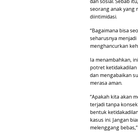
dan sosial. Sebab i
seorang anak yang m
diintimidasi.
“Bagaimana bisa seo
seharusnya menjadi t
menghancurkan kehid
Ia menambahkan, ini
potret ketidakadila
dan mengabaikan sua
merasa aman.
“Apakah kita akan 
terjadi tanpa konse
bentuk ketidakadila
kasus ini. Jangan b
melenggang bebas,”