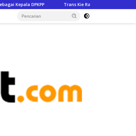
la DPKPP
Trans Kie Raha Jadi Salah Satu Program Prior
tutup