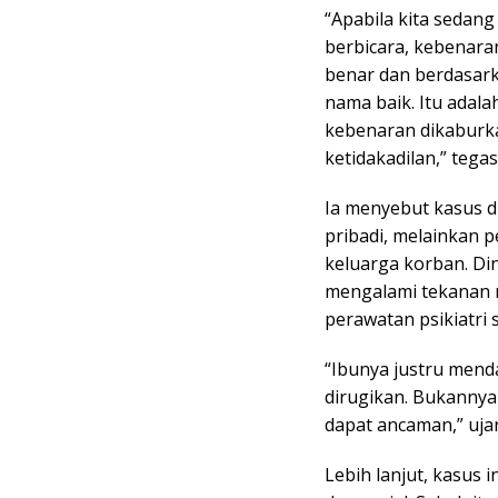
“Apabila kita seda
berbicara, kebenaran 
benar dan berdasark
nama baik. Itu adala
kebenaran dikaburka
ketidakadilan,” tegas
Ia menyebut kasus d
pribadi, melainkan 
keluarga korban. Din
mengalami tekanan m
perawatan psikiatri 
“Ibunya justru mend
dirugikan. Bukannya
dapat ancaman,” uja
Lebih lanjut, kasus