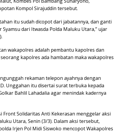
Malut, Kombes Pol Bambang Suharyono,
otan Kompol Sirajuddin tersebut.
ahan itu sudah dicopot dari jabatannya, dan ganti
 Syamsu dari Itwasda Polda Maluku Utara,” ujar
).
atan wakapolres adalah pembantu kapolres dan
a seorang kapolres ada hambatan maka wakapolres
engunggah rekaman telepon ayahnya dengan
 Unggahan itu disertai surat terbuka kepada
olkar Bahlil Lahadalia agar menindak kadernya
si Front Solidaritas Anti Kekerasan menggelar aksi
uku Utara, Senin (3/3). Dalam aksi tersebut,
olda Irjen Pol Midi Siswoko mencopot Wakapolres