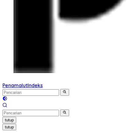
Penamalut
Indeks
tutup
tutup