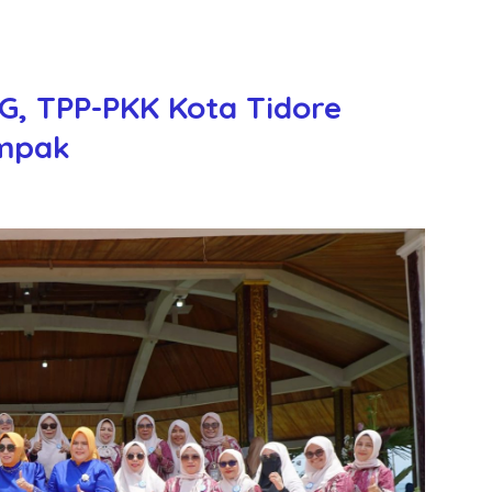
G, TPP-PKK Kota Tidore
ompak