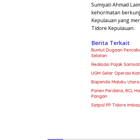
Sumiyati Ahmad La
kehormatan berkunju
Kepulauan yang men
Tidore Kepulauan.
Berita Terkait
Buntut Dugaan Pencabu
Selatan
Realisasi Pajak Samsat
UGM Gelar Operasi Kata
Bapenda Maluku Utara
Panen Perdana, BCL Ha
Pangan
Satpol PP Tidore Imb