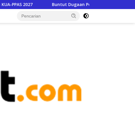
Buntut Dugaan Pencabulan, Dinas Pendidikan Copot Kepsek 
tutup