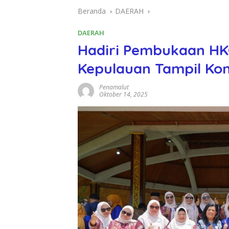
Beranda
DAERAH
DAERAH
Hadiri Pembukaan HK
Kepulauan Tampil K
Penamalut
Oktober 14, 2025