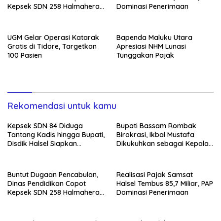
Kepsek SDN 258 Halmahera
Dominasi Penerimaan
Selatan
UGM Gelar Operasi Katarak
Bapenda Maluku Utara
Gratis di Tidore, Targetkan
Apresiasi NHM Lunasi
100 Pasien
Tunggakan Pajak
Rekomendasi untuk kamu
Kepsek SDN 84 Diduga
Bupati Bassam Rombak
Tantang Kadis hingga Bupati,
Birokrasi, Ikbal Mustafa
Disdik Halsel Siapkan
Dikukuhkan sebagai Kepala
Panggilan Ketiga
DPKPP
Buntut Dugaan Pencabulan,
Realisasi Pajak Samsat
Dinas Pendidikan Copot
Halsel Tembus 85,7 Miliar, PAP
Kepsek SDN 258 Halmahera
Dominasi Penerimaan
Selatan