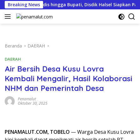
Langsung
duga Tantang Kadis hingga Bupati, Disdik Halsel Siapkan Pangg
Breaking News
ke
konten
Beranda
DAERAH
DAERAH
Air Bersih Desa Kusu Lovra
Kembali Mengalir, Hasil Kolaborasi
NHM dan Pemerintah Desa
Penamalut
Oktober 30, 2025
PENAMALUT.COM, TOBELO
— Warga Desa Kusu Lovra
kini kembali dapat menikmati air bersih setelah PT