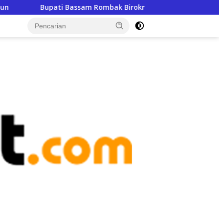
assam Rombak Birokrasi, Ikbal Mustafa Dikukuhkan sebagai Ke
tutup