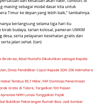
ersatuan dan kesatuan akan hadir, tumbuh, di
ng-masing sebagai modal dasar kita untuk
a Timur ke depan yang lebih baik,” tambahnya.
nanya berlangsung selama tiga hari itu
 kirab budaya, tarian kolosal, pameran UMKM
 desa, serta pelayanan kesehatan gratis dan
serta jalan sehat. (tan)
Birokrasi, Ikbal Mustafa Dikukuhkan sebagai Kepala
lan, Dinas Pendidikan Copot Kepsek SDN 258 Halmahera
 Halsel Tembus 85,7 Miliar, PAP Dominasi Penerimaan
rak Gratis di Tidore, Targetkan 100 Pasien
 Apresiasi NHM Lunasi Tunggakan Pajak
lsel Buktikan Pekarangan Rumah Bisa Jadi Sumber