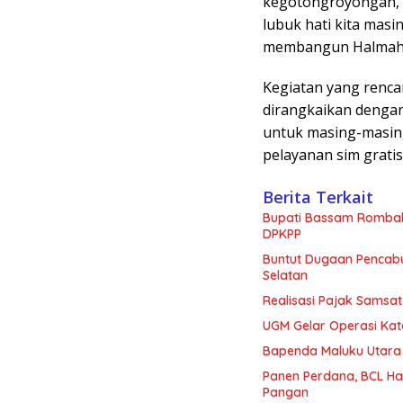
kegotongroyongan, p
lubuk hati kita masi
membangun Halmaher
Kegiatan yang renca
dirangkaikan dengan
untuk masing-masing
pelayanan sim gratis 
Berita Terkait
Bupati Bassam Rombak 
DPKPP
Buntut Dugaan Pencabu
Selatan
Realisasi Pajak Samsat
UGM Gelar Operasi Kata
Bapenda Maluku Utara
Panen Perdana, BCL Ha
Pangan