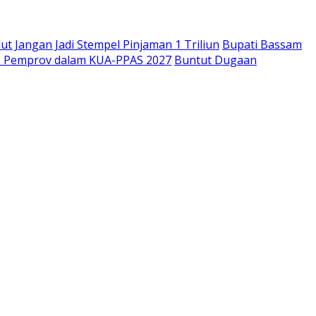
t Jangan Jadi Stempel Pinjaman 1 Triliun
Bupati Bassam
tas Pemprov dalam KUA-PPAS 2027
Buntut Dugaan