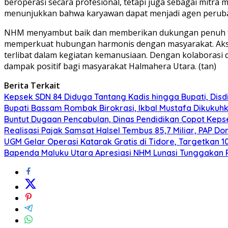
beroperasi secara profesional, tetapi juga sebagai mitr
menunjukkan bahwa karyawan dapat menjadi agen perubahan
NHM menyambut baik dan memberikan dukungan penuh terh
memperkuat hubungan harmonis dengan masyarakat. Aksi s
terlibat dalam kegiatan kemanusiaan. Dengan kolaboras
dampak positif bagi masyarakat Halmahera Utara. (tan)
Berita Terkait
Kepsek SDN 84 Diduga Tantang Kadis hingga Bupati, Disdi
Bupati Bassam Rombak Birokrasi, Ikbal Mustafa Dikukuh
Buntut Dugaan Pencabulan, Dinas Pendidikan Copot Kep
Realisasi Pajak Samsat Halsel Tembus 85,7 Miliar, PAP D
UGM Gelar Operasi Katarak Gratis di Tidore, Targetkan 1
Bapenda Maluku Utara Apresiasi NHM Lunasi Tunggakan 