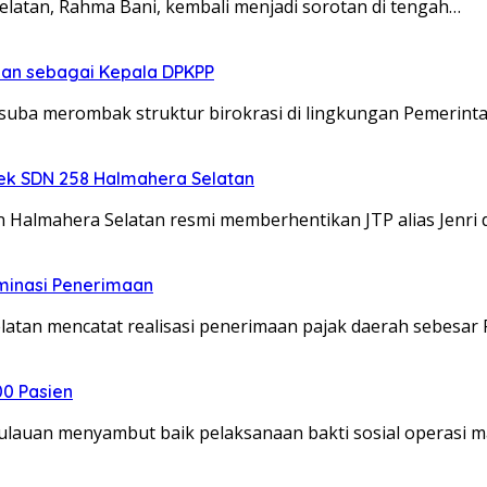
tan, Rahma Bani, kembali menjadi sorotan di tengah…
kan sebagai Kepala DPKPP
ba merombak struktur birokrasi di lingkungan Pemerint
sek SDN 258 Halmahera Selatan
lmahera Selatan resmi memberhentikan JTP alias Jenri d
ominasi Penerimaan
n mencatat realisasi penerimaan pajak daerah sebesar 
00 Pasien
auan menyambut baik pelaksanaan bakti sosial operasi m