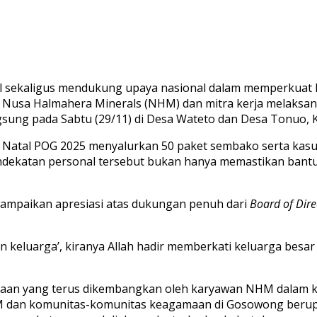
sekaligus mendukung upaya nasional dalam memperkuat ke
 Nusa Halmahera Minerals (NHM) dan mitra kerja melaksan
gsung pada Sabtu (29/11) di Desa Wateto dan Desa Tonuo,
a Natal POG 2025 menyalurkan 50 paket sembako serta kas
ndekatan personal tersebut bukan hanya memastikan bant
nyampaikan apresiasi atas dukungan penuh dari
Board of
Dire
n keluarga’, kiranya Allah hadir memberkati keluarga besa
nusiaan yang terus dikembangkan oleh karyawan NHM dalam 
 NHM dan komunitas-komunitas keagamaan di Gosowong beru