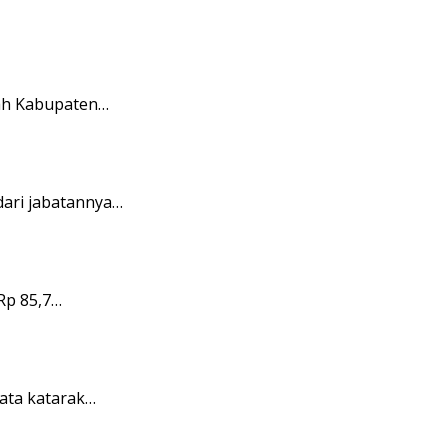
ah Kabupaten…
ari jabatannya…
Rp 85,7…
ata katarak…