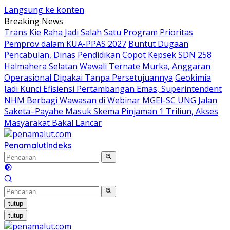
Langsung ke konten
Breaking News
Trans Kie Raha Jadi Salah Satu Program Prioritas
Pemprov dalam KUA-PPAS 2027
Buntut Dugaan
Pencabulan, Dinas Pendidikan Copot Kepsek SDN 258
Halmahera Selatan
Wawali Ternate Murka, Anggaran
Operasional Dipakai Tanpa Persetujuannya
Geokimia
Jadi Kunci Efisiensi Pertambangan Emas, Superintendent
NHM Berbagi Wawasan di Webinar MGEI-SC UNG
Jalan
Saketa–Payahe Masuk Skema Pinjaman 1 Triliun, Akses
Masyarakat Bakal Lancar
Penamalut
Indeks
tutup
tutup