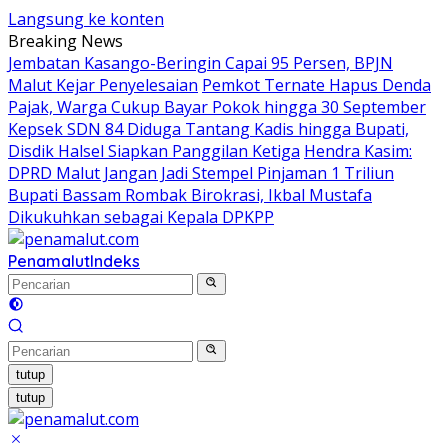
Langsung ke konten
Breaking News
Jembatan Kasango-Beringin Capai 95 Persen, BPJN
Malut Kejar Penyelesaian
Pemkot Ternate Hapus Denda
Pajak, Warga Cukup Bayar Pokok hingga 30 September
Kepsek SDN 84 Diduga Tantang Kadis hingga Bupati,
Disdik Halsel Siapkan Panggilan Ketiga
Hendra Kasim:
DPRD Malut Jangan Jadi Stempel Pinjaman 1 Triliun
Bupati Bassam Rombak Birokrasi, Ikbal Mustafa
Dikukuhkan sebagai Kepala DPKPP
Penamalut
Indeks
tutup
tutup