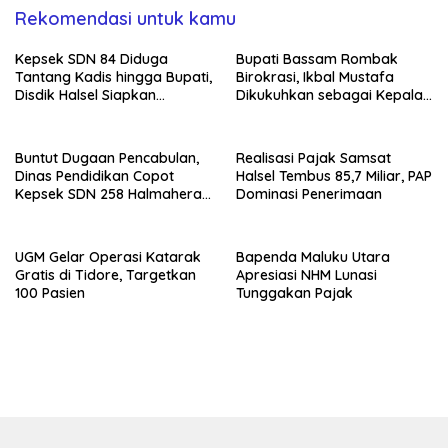
Rekomendasi untuk kamu
Kepsek SDN 84 Diduga
Bupati Bassam Rombak
Tantang Kadis hingga Bupati,
Birokrasi, Ikbal Mustafa
Disdik Halsel Siapkan
Dikukuhkan sebagai Kepala
Panggilan Ketiga
DPKPP
Buntut Dugaan Pencabulan,
Realisasi Pajak Samsat
Dinas Pendidikan Copot
Halsel Tembus 85,7 Miliar, PAP
Kepsek SDN 258 Halmahera
Dominasi Penerimaan
Selatan
UGM Gelar Operasi Katarak
Bapenda Maluku Utara
Gratis di Tidore, Targetkan
Apresiasi NHM Lunasi
100 Pasien
Tunggakan Pajak