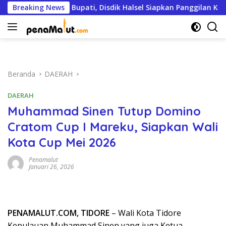
Langsung
 Kadis hingga Bupati, Disdik Halsel Siapkan Panggilan Ketiga
Breaking News
ke
konten
Beranda
DAERAH
DAERAH
Muhammad Sinen Tutup Domino
Cratom Cup I Mareku, Siapkan Wali
Kota Cup Mei 2026
Penamalut
Januari 26, 2026
PENAMALUT.COM, TIDORE
– Wali Kota Tidore
Kepulauan Muhammad Sinen yang juga Ketua