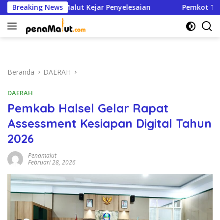
Langsung
n, BPJN Malut Kejar Penyelesaian
Breaking News
Pemkot Ternate Hap
ke
konten
Beranda
DAERAH
DAERAH
Pemkab Halsel Gelar Rapat
Assessment Kesiapan Digital Tahun
2026
Penamalut
Februari 28, 2026