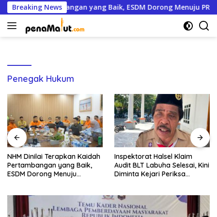
Langsung
n Kaidah Pertambangan yang Baik, ESDM Dorong Menuju PROPER
Breaking News
ke
konten
Penegak Hukum
 Kaidah
Inspektorat Halsel Klaim
Ekspor Hasil Tambang 
aik,
Audit BLT Labuha Selesai, Kini
Capai 243 Triliun, Daer
Diminta Kejari Periksa
Hanya Kebagian 317 Mil
Seluruh APBDes