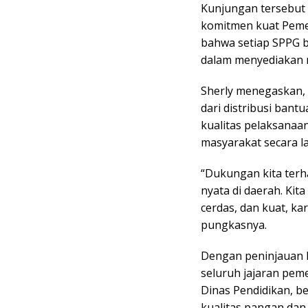
Kunjungan tersebut 
komitmen kuat Peme
bahwa setiap SPPG b
dalam menyediakan m
Sherly menegaskan, 
dari distribusi bant
kualitas pelaksana
masyarakat secara l
“Dukungan kita terha
nyata di daerah. Ki
cerdas, dan kuat, k
pungkasnya.
Dengan peninjauan 
seluruh jajaran pem
Dinas Pendidikan, b
kualitas pangan da