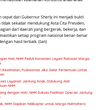
cepat dari Gubernur Sherly ini menjadi bukti
tidak sekadar mendukung Asta Cita Presiden,
bagian dari daerah yang bergerak, bekerja, dan
mastikan setiap program nasional benar-benar
engan hasil terbaik. (tan)
n Hati, NHM Peduli Konsisten Layani Ratusan Warga
s
n Kesehatan, Puskesmas Jiko Gelar Pertemuan Lintas
tan
kses Layanan Jantung Anak, Didukung Alat
tuan NHM
ng dengan Hati’, NHM Sukses Fasilitasi Operasi Jantung
a
k, NHM Siapkan Helikopter untuk Warga Halmahera