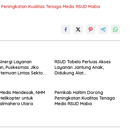
 Peningkatan Kualitas Tenaga Medis RSUD Maba
inergi Layanan
RSUD Tobelo Perluas Akses
n, Puskesmas Jiko
Layanan Jantung Anak,
rtemuan Lintas Sektor
Didukung Alat
li Selatan
Echocardiography Bantuan
NHM
 Medis Mendesak, NHM
Pemkab Haltim Dorong
Helikopter untuk
Peningkatan Kualitas Tenaga
almahera Utara
Medis RSUD Maba