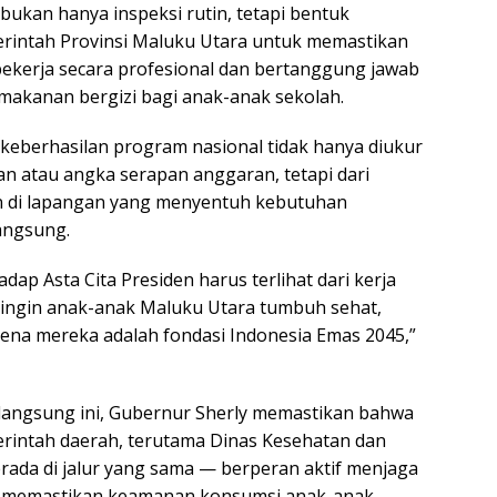
bukan hanya inspeksi rutin, tetapi bentuk
rintah Provinsi Maluku Utara untuk memastikan
ekerja secara profesional dan bertanggung jawab
akanan bergizi bagi anak-anak sekolah.
keberhasilan program nasional tidak hanya diukur
uan atau angka serapan anggaran, tetapi dari
an di lapangan yang menyentuh kebutuhan
angsung.
dap Asta Cita Presiden harus terlihat dari kerja
ta ingin anak-anak Maluku Utara tumbuh sehat,
arena mereka adalah fondasi Indonesia Emas 2045,”
langsung ini, Gubernur Sherly memastikan bahwa
erintah daerah, terutama Dinas Kesehatan dan
erada di jalur yang sama — berperan aktif menjaga
n memastikan keamanan konsumsi anak-anak