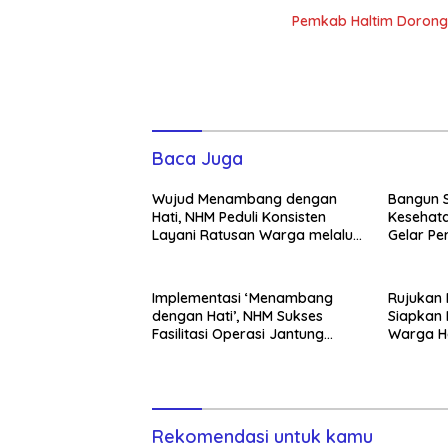
Pemkab Haltim Dorong
Baca Juga
Wujud Menambang dengan
Bangun S
Hati, NHM Peduli Konsisten
Kesehata
Layani Ratusan Warga melalui
Gelar Pe
Ambulans Gratis
di Mandio
Implementasi ‘Menambang
Rujukan
dengan Hati’, NHM Sukses
Siapkan 
Fasilitasi Operasi Jantung
Warga H
Warga Doro di Jakarta
Rekomendasi untuk kamu