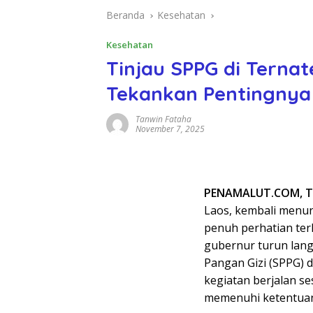
Beranda
Kesehatan
Kesehatan
Tinjau SPPG di Ternat
Tekankan Pentingnya
Tanwin Fataha
November 7, 2025
PENAMALUT.COM, 
Laos, kembali menu
penuh perhatian terh
gubernur turun lan
Pangan Gizi (SPPG) 
kegiatan berjalan se
memenuhi ketentuan 