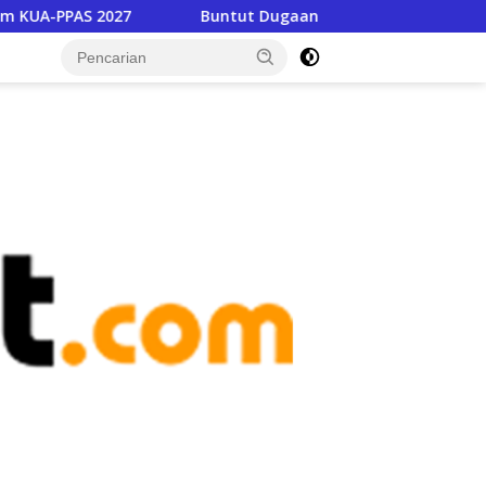
027
Buntut Dugaan Pencabulan, Dinas Pendidikan Copo
tutup