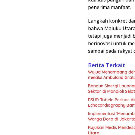
penerima manfaat.
Langkah konkret dan 
bahwa Maluku Utara 
tetapi juga menjadi 
berinovasi untuk me
sampai pada rakyat d
Berita Terkait
Wujud Menambang denga
melalui Ambulans Grati
Bangun Sinergi Layana
Sektor di Mandioli Sela
RSUD Tobelo Perluas A
Echocardiography Ban
Implementasi ‘Menamba
Warga Doro di Jakart
Rujukan Medis Mendesa
Utara