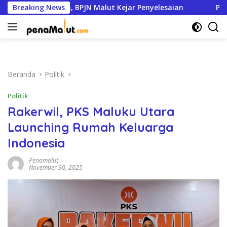
Langsung
 95 Persen, BPJN Malut Kejar Penyelesaian
Breaking News
Pemkot Tern
ke
konten
Beranda
Politik
Politik
Rakerwil, PKS Maluku Utara
Launching Rumah Keluarga
Indonesia
Penamalut
November 30, 2025