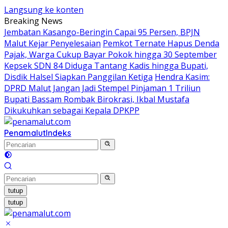
Langsung ke konten
Breaking News
Jembatan Kasango-Beringin Capai 95 Persen, BPJN
Malut Kejar Penyelesaian
Pemkot Ternate Hapus Denda
Pajak, Warga Cukup Bayar Pokok hingga 30 September
Kepsek SDN 84 Diduga Tantang Kadis hingga Bupati,
Disdik Halsel Siapkan Panggilan Ketiga
Hendra Kasim:
DPRD Malut Jangan Jadi Stempel Pinjaman 1 Triliun
Bupati Bassam Rombak Birokrasi, Ikbal Mustafa
Dikukuhkan sebagai Kepala DPKPP
Penamalut
Indeks
tutup
tutup