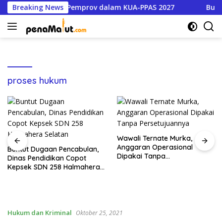
Langsung
 Program Prioritas Pemprov dalam KUA-PPAS 2027
Breaking News
Buntu
ke
konten
proses hukum
Wawali Ternate Murka,
Anggaran Operasional
Buntut Dugaan Pencabulan,
Dipakai Tanpa
Dinas Pendidikan Copot
Persetujuannya
Kepsek SDN 258 Halmahera
Selatan
Hukum dan Kriminal
Oktober 25, 2021