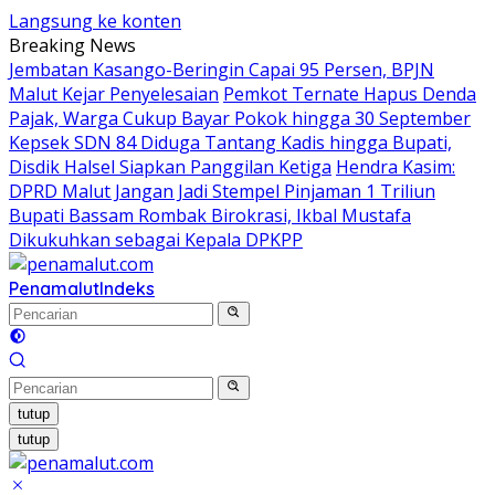
Langsung ke konten
Breaking News
Jembatan Kasango-Beringin Capai 95 Persen, BPJN
Malut Kejar Penyelesaian
Pemkot Ternate Hapus Denda
Pajak, Warga Cukup Bayar Pokok hingga 30 September
Kepsek SDN 84 Diduga Tantang Kadis hingga Bupati,
Disdik Halsel Siapkan Panggilan Ketiga
Hendra Kasim:
DPRD Malut Jangan Jadi Stempel Pinjaman 1 Triliun
Bupati Bassam Rombak Birokrasi, Ikbal Mustafa
Dikukuhkan sebagai Kepala DPKPP
Penamalut
Indeks
tutup
tutup