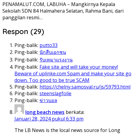
PENAMALUT.COM, LABUHA – Mangkirnya Kepala
Sekolah SDN 84 Halmahera Selatan, Rahma Bani, dari
panggilan resmi…
Respon (29)
Ping-balik:
putto33
Ping-balik:
นักสืบเอกชน
Ping-balik:
รับเหมาแรงงาน
Ping-balik:
Fake site and will take your money!
Beware of uplinke.com Spam and make your site go
down. Too good to be true SCAM
Ping-balik:
https://chelny.samosval.ru/js/59793.html
Ping-balik:
steenslagfolie
Ping-balik:
ข่าวบอล
long beach news
berkata:
Januari 28, 2024 pukul 6:33 pm
The LB News is the local news source for Long