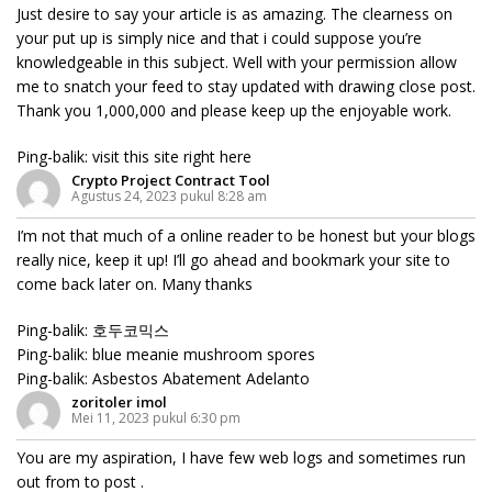
Just desire to say your article is as amazing. The clearness on
your put up is simply nice and that i could suppose you’re
knowledgeable in this subject. Well with your permission allow
me to snatch your feed to stay updated with drawing close post.
Thank you 1,000,000 and please keep up the enjoyable work.
Ping-balik:
visit this site right here
Crypto Project Contract Tool
Agustus 24, 2023 pukul 8:28 am
I’m not that much of a online reader to be honest but your blogs
really nice, keep it up! I’ll go ahead and bookmark your site to
come back later on. Many thanks
Ping-balik:
호두코믹스
Ping-balik:
blue meanie mushroom spores
Ping-balik:
Asbestos Abatement Adelanto
zoritoler imol
Mei 11, 2023 pukul 6:30 pm
You are my aspiration, I have few web logs and sometimes run
out from to post .