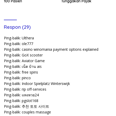
100 Pasien
Tunggakan Pajak
Respon (29)
Ping-balik:
Ulthera
Ping-balik:
ole777
Ping-balik:
casino winomania payment options explained
Ping-balik:
GoX scooter
Ping-balik:
Aviator Game
Ping-balik:
เน็ต บ้าน ais
Ping-balik:
free spins
Ping-balik:
pinco
Ping-balik:
Indoor Spielplatz Winterswijk
Ping-balik:
rip off-services
Ping-balik:
แทงหวย24
Ping-balik:
pgslot168
Ping-balik:
추천 토토 사이트
Ping-balik:
couples massage