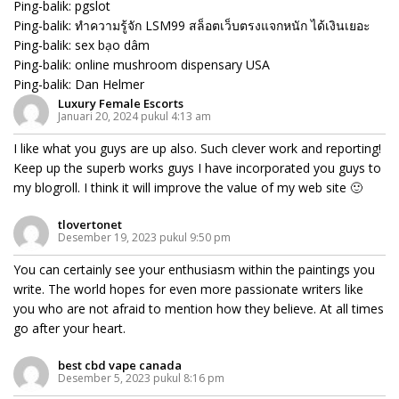
Ping-balik:
pgslot
Ping-balik:
ทำความรู้จัก LSM99 สล็อตเว็บตรงแจกหนัก ได้เงินเยอะ
Ping-balik:
sex bạo dâm
Ping-balik:
online mushroom dispensary USA
Ping-balik:
Dan Helmer
Luxury Female Escorts
Januari 20, 2024 pukul 4:13 am
I like what you guys are up also. Such clever work and reporting!
Keep up the superb works guys I have incorporated you guys to
my blogroll. I think it will improve the value of my web site 🙂
tlovertonet
Desember 19, 2023 pukul 9:50 pm
You can certainly see your enthusiasm within the paintings you
write. The world hopes for even more passionate writers like
you who are not afraid to mention how they believe. At all times
go after your heart.
best cbd vape canada
Desember 5, 2023 pukul 8:16 pm