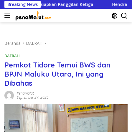
Langsung
dik Halsel Siapkan Panggilan Ketiga
Breaking News
Hendra Kasim: DPR
ke
konten
Beranda
DAERAH
DAERAH
Pemkot Tidore Temui BWS dan
BPJN Maluku Utara, Ini yang
Dibahas
Penamalut
September 27, 2025