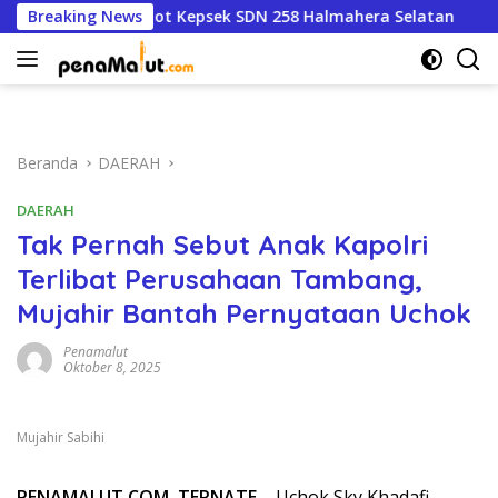
Langsung
endidikan Copot Kepsek SDN 258 Halmahera Selatan
Breaking News
Wa
ke
konten
Beranda
DAERAH
DAERAH
Tak Pernah Sebut Anak Kapolri
Terlibat Perusahaan Tambang,
Mujahir Bantah Pernyataan Uchok
Penamalut
Oktober 8, 2025
Mujahir Sabihi
PENAMALUT.COM, TERNATE
– Uchok Sky Khadafi