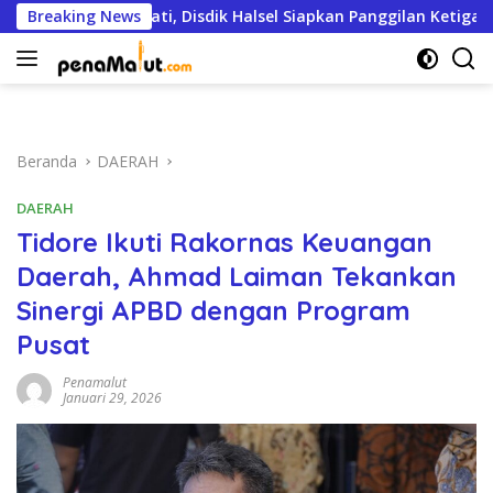
Langsung
hingga Bupati, Disdik Halsel Siapkan Panggilan Ketiga
Breaking News
ke
konten
Beranda
DAERAH
DAERAH
Tidore Ikuti Rakornas Keuangan
Daerah, Ahmad Laiman Tekankan
Sinergi APBD dengan Program
Pusat
Penamalut
Januari 29, 2026