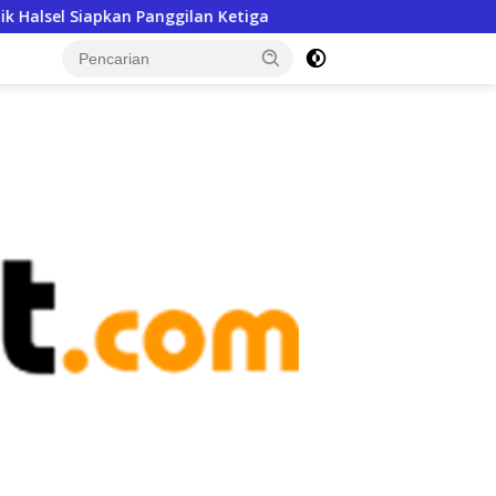
anggilan Ketiga
Hendra Kasim: DPRD Malut Jangan Jadi 
tutup