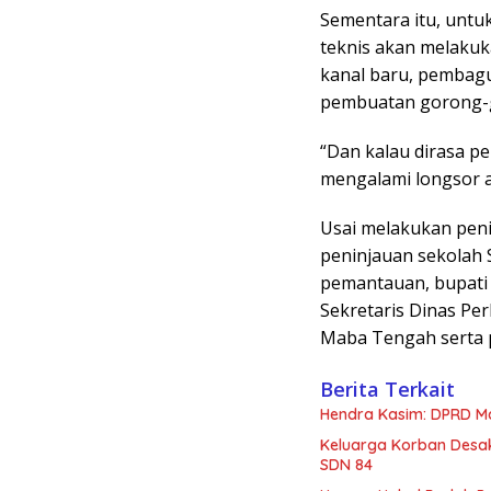
Sementara itu, untu
teknis akan melakuk
kanal baru, pembagu
pembuatan gorong-g
“Dan kalau dirasa pe
mengalami longsor a
Usai melakukan pen
peninjauan sekolah 
pemantauan, bupati 
Sekretaris Dinas Pe
Maba Tengah serta p
Berita Terkait
Hendra Kasim: DPRD Mal
Keluarga Korban Desak
SDN 84