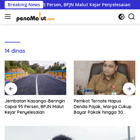
Langsung
eringin Capai 95 Persen, BPJN Malut Kejar Penyelesaian
Breaking News
ke
konten
14 dinas
Jembatan Kasango-Beringin
Pemkot Ternate Hapus
Capai 95 Persen, BPJN Malut
Denda Pajak, Warga Cukup
Kejar Penyelesaian
Bayar Pokok hingga 30
September