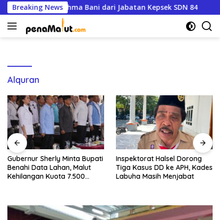
Langsung
 Halsel Copot Rahma Bani dari Jabatan Kepsek SDN 84
Breaking News
ke
konten
Alquran
Gubernur Sherly Minta Bupati
Inspektorat Halsel Dorong
Benahi Data Lahan, Malut
Tiga Kasus DD ke APH, Kades
Kehilangan Kuota 7.500
Labuha Masih Menjabat
Hektare Sawah