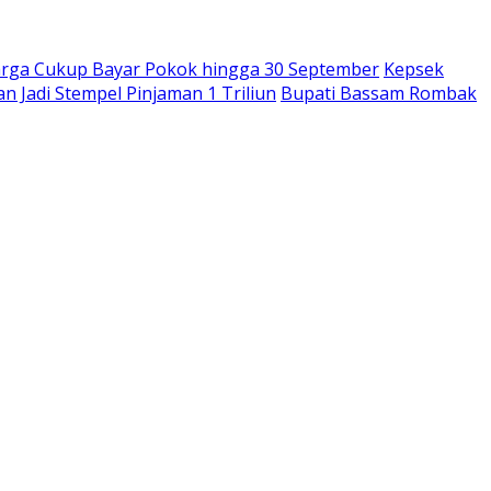
rga Cukup Bayar Pokok hingga 30 September
Kepsek
 Jadi Stempel Pinjaman 1 Triliun
Bupati Bassam Rombak