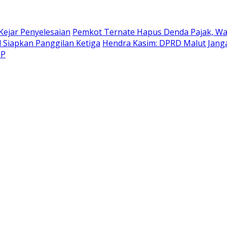
Kejar Penyelesaian
Pemkot Ternate Hapus Denda Pajak, Wa
l Siapkan Panggilan Ketiga
Hendra Kasim: DPRD Malut Jangan
PP