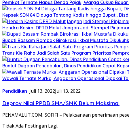
Pemkot Ternate Hapus Denda Pajak, Warga Cukup Bayar
Kepsek SDN 84 Diduga Tantang Kadis hingga Bupati, Disdi
Hendra Kasim: DPRD Malut Jangan Jadi Stempel Pinjaman 
Bupati Bassam Rombak Birokrasi, Ikbal Mustafa Dikukuh
Trans Kie Raha Jadi Salah Satu Program Prioritas Pemp
Buntut Dugaan Pencabulan, Dinas Pendidikan Copot Kep
Wawali Ternate Murka, Anggaran Operasional Dipakai T
Pendidikan
Juli 13, 2022
Juli 13, 2022
Deprov Nilai PPDB SMA/SMK Belum Maksimal
PENAMALUT.COM, SOFIFI – Pelaksanaan penerimaan peserta
Tidak Ada Postingan Lagi.