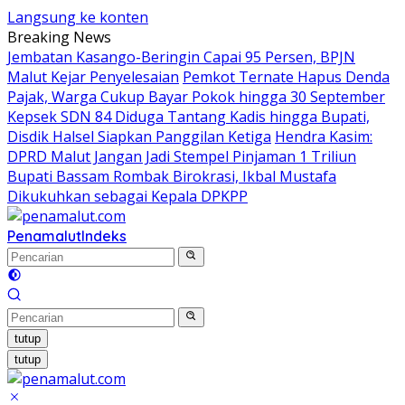
Langsung ke konten
Breaking News
Jembatan Kasango-Beringin Capai 95 Persen, BPJN
Malut Kejar Penyelesaian
Pemkot Ternate Hapus Denda
Pajak, Warga Cukup Bayar Pokok hingga 30 September
Kepsek SDN 84 Diduga Tantang Kadis hingga Bupati,
Disdik Halsel Siapkan Panggilan Ketiga
Hendra Kasim:
DPRD Malut Jangan Jadi Stempel Pinjaman 1 Triliun
Bupati Bassam Rombak Birokrasi, Ikbal Mustafa
Dikukuhkan sebagai Kepala DPKPP
Penamalut
Indeks
tutup
tutup