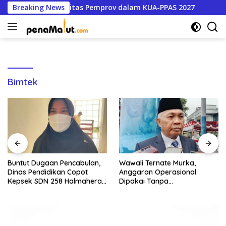
Langsung
Satu Program Prioritas Pemprov dalam KUA-PPAS 2027
Breaking News
Bu
ke
konten
Bimtek
Buntut Dugaan Pencabulan,
Wawali Ternate Murka,
Dinas Pendidikan Copot
Anggaran Operasional
Kepsek SDN 258 Halmahera
Dipakai Tanpa
Selatan
Persetujuannya