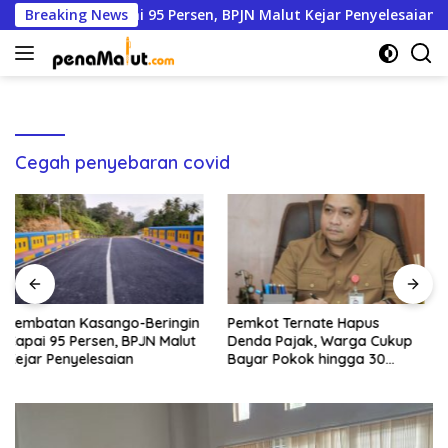
Langsung
o-Beringin Capai 95 Persen, BPJN Malut Kejar Penyelesaian
Breaking News
ke
konten
Cegah penyebaran covid
in
Pemkot Ternate Hapus
Kepsek SDN 84 Diduga
t
Denda Pajak, Warga Cukup
Tantang Kadis hingga Bupat
Bayar Pokok hingga 30
Disdik Halsel Siapkan
September
Panggilan Ketiga