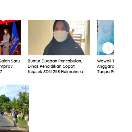
ugaan Pencabulan,
Wawali Ternate Murka,
Geoki
ndidikan Copot
Anggaran Operasional Dipakai
Pert
SDN 258 Halmahera
Tanpa Persetujuannya
Supe
Wawa
UNG