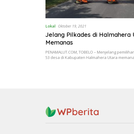
Lokal
Oktober 19, 2021
Jelang Pilkades di Halmahera 
Memanas
PENAMALUT.COM, TOBELO – Menjelang pemilihan
53 desa di Kabupaten Halmahera Utara meman