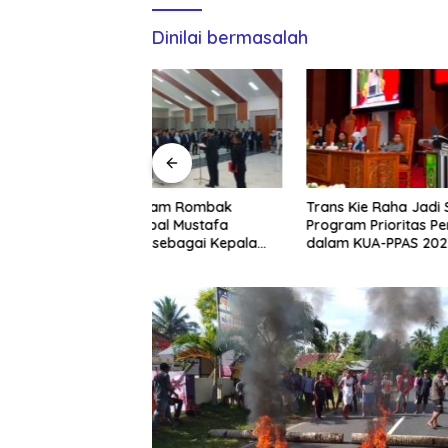
Dinilai bermasalah
sam Rombak
Trans Kie Raha Jadi Salah Satu
Buntut D
kbal Mustafa
Program Prioritas Pemprov
Dinas Pe
sebagai Kepala
dalam KUA-PPAS 2027
Kepsek 
Selatan