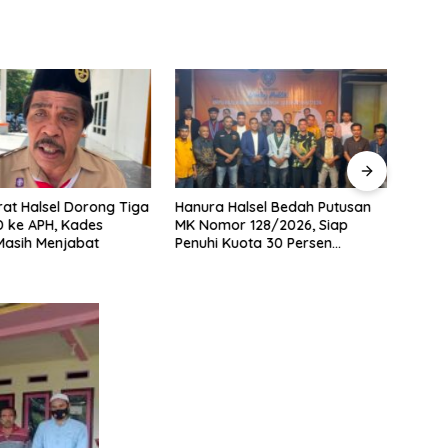
rat Halsel Dorong Tiga
Hanura Halsel Bedah Putusan
Semua
 ke APH, Kades
MK Nomor 128/2026, Siap
Persy
Masih Menjabat
Penuhi Kuota 30 Persen
Peng
Perempuan
Gaga