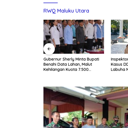
RWQ Maluku Utara
rban Desak Disdik
Gubernur Sherly Minta Bupati
Inspekto
t Rahma Bani dari
Benahi Data Lahan, Malut
Kasus DD
psek SDN 84
Kehilangan Kuota 7.500
Labuha 
Hektare Sawah