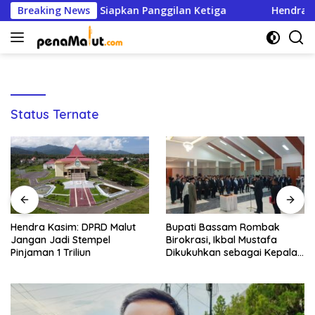
Langsung
ti, Disdik Halsel Siapkan Panggilan Ketiga
Breaking News
Hendra Kas
ke
konten
Status Ternate
Hendra Kasim: DPRD Malut
Bupati Bassam Rombak
Jangan Jadi Stempel
Birokrasi, Ikbal Mustafa
Pinjaman 1 Triliun
Dikukuhkan sebagai Kepala
DPKPP