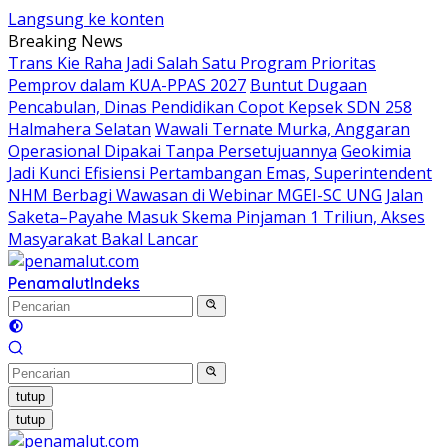
Langsung ke konten
Breaking News
Trans Kie Raha Jadi Salah Satu Program Prioritas
Pemprov dalam KUA-PPAS 2027
Buntut Dugaan
Pencabulan, Dinas Pendidikan Copot Kepsek SDN 258
Halmahera Selatan
Wawali Ternate Murka, Anggaran
Operasional Dipakai Tanpa Persetujuannya
Geokimia
Jadi Kunci Efisiensi Pertambangan Emas, Superintendent
NHM Berbagi Wawasan di Webinar MGEI-SC UNG
Jalan
Saketa–Payahe Masuk Skema Pinjaman 1 Triliun, Akses
Masyarakat Bakal Lancar
Penamalut
Indeks
tutup
tutup