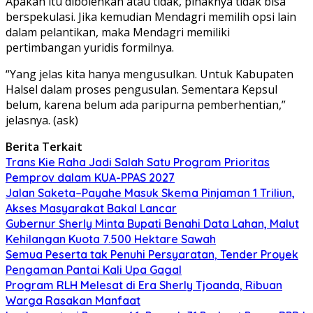
Apakah itu dibolehkan atau tidak, pihaknya tidak bisa
berspekulasi. Jika kemudian Mendagri memilih opsi lain
dalam pelantikan, maka Mendagri memiliki
pertimbangan yuridis formilnya.
“Yang jelas kita hanya mengusulkan. Untuk Kabupaten
Halsel dalam proses pengusulan. Sementara Kepsul
belum, karena belum ada paripurna pemberhentian,”
jelasnya. (ask)
Berita Terkait
Trans Kie Raha Jadi Salah Satu Program Prioritas
Pemprov dalam KUA-PPAS 2027
Jalan Saketa–Payahe Masuk Skema Pinjaman 1 Triliun,
Akses Masyarakat Bakal Lancar
Gubernur Sherly Minta Bupati Benahi Data Lahan, Malut
Kehilangan Kuota 7.500 Hektare Sawah
Semua Peserta tak Penuhi Persyaratan, Tender Proyek
Pengaman Pantai Kali Upa Gagal
Program RLH Melesat di Era Sherly Tjoanda, Ribuan
Warga Rasakan Manfaat