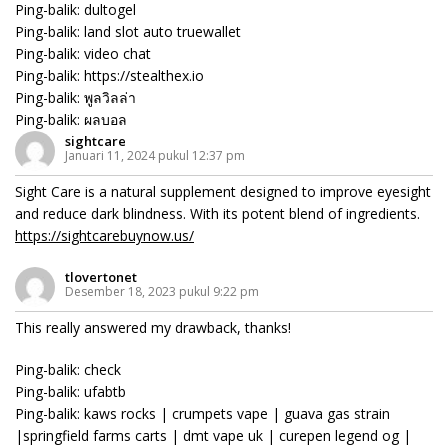
Ping-balik:
dultogel
Ping-balik:
land slot auto truewallet
Ping-balik:
video chat
Ping-balik:
https://stealthex.io
Ping-balik:
พูลวิลล่า
Ping-balik:
ผลบอล
sightcare
Januari 11, 2024 pukul 12:37 pm
Sight Care is a natural supplement designed to improve eyesight
and reduce dark blindness. With its potent blend of ingredients.
https://sightcarebuynow.us/
tlovertonet
Desember 18, 2023 pukul 9:22 pm
This really answered my drawback, thanks!
Ping-balik:
check
Ping-balik:
ufabtb
Ping-balik:
kaws rocks | crumpets vape | guava gas strain
|springfield farms carts | dmt vape uk | curepen legend og |