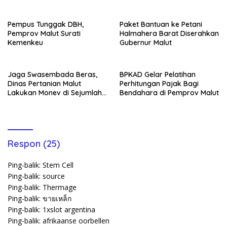
Pempus Tunggak DBH,
Paket Bantuan ke Petani
Pemprov Malut Surati
Halmahera Barat Diserahkan
Kemenkeu
Gubernur Malut
Jaga Swasembada Beras,
BPKAD Gelar Pelatihan
Dinas Pertanian Malut
Perhitungan Pajak Bagi
Lakukan Monev di Sejumlah
Bendahara di Pemprov Malut
Kabupaten/Kota
Respon (25)
Ping-balik:
Stem Cell
Ping-balik:
source
Ping-balik:
Thermage
Ping-balik:
ขายเหล็ก
Ping-balik:
1xslot argentina
Ping-balik:
afrikaanse oorbellen