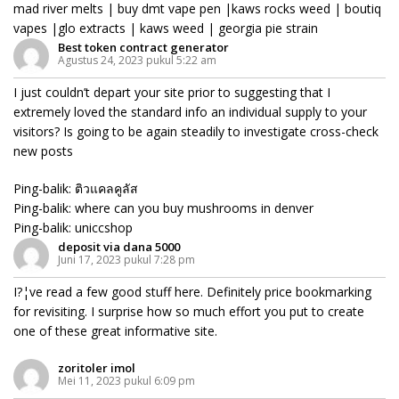
mad river melts | buy dmt vape pen |kaws rocks weed | boutiq
vapes |glo extracts | kaws weed | georgia pie strain
Best token contract generator
Agustus 24, 2023 pukul 5:22 am
I just couldn’t depart your site prior to suggesting that I
extremely loved the standard info an individual supply to your
visitors? Is going to be again steadily to investigate cross-check
new posts
Ping-balik:
ติวแคลคูลัส
Ping-balik:
where can you buy mushrooms in denver
Ping-balik:
uniccshop
deposit via dana 5000
Juni 17, 2023 pukul 7:28 pm
I?¦ve read a few good stuff here. Definitely price bookmarking
for revisiting. I surprise how so much effort you put to create
one of these great informative site.
zoritoler imol
Mei 11, 2023 pukul 6:09 pm