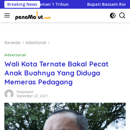
Langsung
empel Pinjaman 1 Triliun
Breaking News
Bupati Bassam Rombak Birokr
ke
konten
Beranda
Advertorial
Advertorial
Wali Kota Ternate Bakal Pecat
Anak Buahnya Yang Diduga
Memeras Pedagang
Penamalut
September 22, 2021