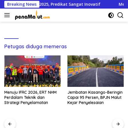
Langsung
ih Inovasi Award 2025, Predikat Sangat Inovatif
Breaking News
Menuju
ke
konten
Petugas diduga memeras
Menuju IFRC 2026, ERT NHM
Jembatan Kasango-Beringin
Perdalam Teknik dan
Capai 95 Persen, BPJN Malut
Strategi Penyelamatan
Kejar Penyelesaian