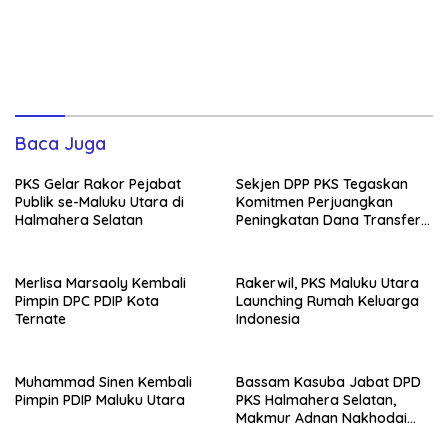
Baca Juga
PKS Gelar Rakor Pejabat
Sekjen DPP PKS Tegaskan
Publik se-Maluku Utara di
Komitmen Perjuangkan
Halmahera Selatan
Peningkatan Dana Transfer
untuk Halmahera Selatan
Merlisa Marsaoly Kembali
Rakerwil, PKS Maluku Utara
Pimpin DPC PDIP Kota
Launching Rumah Keluarga
Ternate
Indonesia
Muhammad Sinen Kembali
Bassam Kasuba Jabat DPD
Pimpin PDIP Maluku Utara
PKS Halmahera Selatan,
Makmur Adnan Nakhodai
PKS Ternate