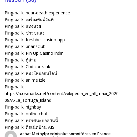
Ping-balik:
near-death experience
Ping-balik:
เครื่องพิมพ์วันที่
Ping-balik:
แทงหวย
Ping-balik:
ข่าวขนส่ง
Ping-balik:
freshbet casino app
Ping-balik:
briansclub
Ping-balik:
Pin Up Casino indir
Ping-balik:
ตู้ล่าม
Ping-balik:
Cbd carts uk
Ping-balik:
หนังใหม่ออนไลน์
Ping-balik:
anime izle
Ping-balik:
https://a.osmarks.net/content/wikipedia_en_all_maxi_2020-
08/A/La_Tortuga_Island
Ping-balik:
highbay
Ping-balik:
online chat
Ping-balik:
ทรรศนะบอลวันนี้
Ping-balik:
ติดเน็ตบ้าน AIS
achat Methylprednisolut somnifères en France