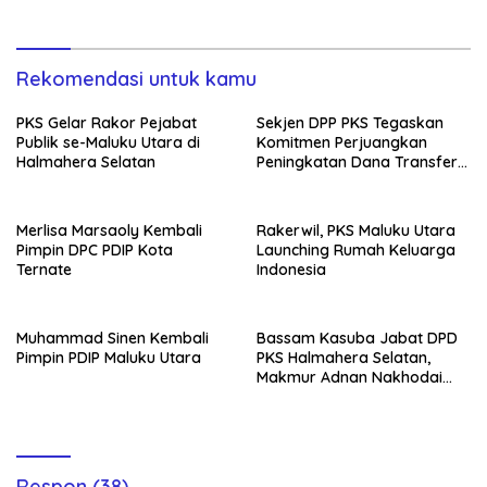
Rekomendasi untuk kamu
PKS Gelar Rakor Pejabat
Sekjen DPP PKS Tegaskan
Publik se-Maluku Utara di
Komitmen Perjuangkan
Halmahera Selatan
Peningkatan Dana Transfer
untuk Halmahera Selatan
Merlisa Marsaoly Kembali
Rakerwil, PKS Maluku Utara
Pimpin DPC PDIP Kota
Launching Rumah Keluarga
Ternate
Indonesia
Muhammad Sinen Kembali
Bassam Kasuba Jabat DPD
Pimpin PDIP Maluku Utara
PKS Halmahera Selatan,
Makmur Adnan Nakhodai
PKS Ternate
Respon (38)