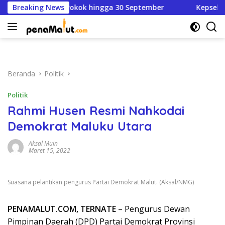
Langsung
up Bayar Pokok hingga 30 September
Breaking News
Kepsek SDN 84 Did
ke
konten
Beranda
Politik
Politik
Rahmi Husen Resmi Nahkodai
Demokrat Maluku Utara
Aksal Muin
Maret 15, 2022
Suasana pelantikan pengurus Partai Demokrat Malut. (Aksal/NMG)
PENAMALUT.COM, TERNATE
– Pengurus Dewan
Pimpinan Daerah (DPD) Partai Demokrat Provinsi