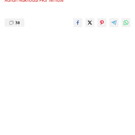
Adnan Nakhodai PKS Ternate
38