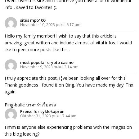
I went over this site and I conceive you have a lot of wonderful
info , saved to favorites (:.
situs mpo100
November 10, 2023 pukul 6:17 am
Hello my family member! I wish to say that this article is
amazing, great written and include almost all vital infos. I would
like to peer more posts like this .
most popular crypto casino
November 9, 2023 pukul 2:14 pm
I truly appreciate this post. I¦ve been looking all over for this!
Thank goodness I found it on Bing. You have made my day! Thx
again
Ping-balik:
บาคาร่าเว็บตรง
Preise für cyklokapron
Oktober 31, 2023 pukul 7:44 am
Hmm is anyone else experiencing problems with the images on
this blog loading?