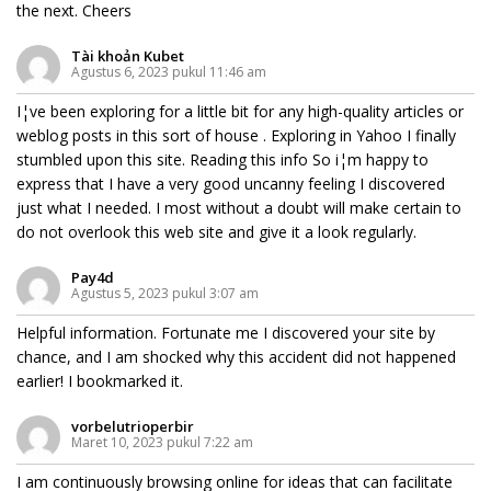
the next. Cheers
Tài khoản Kubet
Agustus 6, 2023 pukul 11:46 am
I¦ve been exploring for a little bit for any high-quality articles or
weblog posts in this sort of house . Exploring in Yahoo I finally
stumbled upon this site. Reading this info So i¦m happy to
express that I have a very good uncanny feeling I discovered
just what I needed. I most without a doubt will make certain to
do not overlook this web site and give it a look regularly.
Pay4d
Agustus 5, 2023 pukul 3:07 am
Helpful information. Fortunate me I discovered your site by
chance, and I am shocked why this accident did not happened
earlier! I bookmarked it.
vorbelutrioperbir
Maret 10, 2023 pukul 7:22 am
I am continuously browsing online for ideas that can facilitate