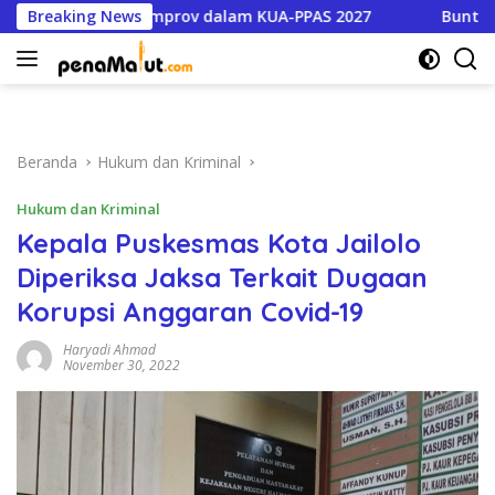
Langsung
Prioritas Pemprov dalam KUA-PPAS 2027
Breaking News
Buntut Dugaan 
ke
konten
Beranda
Hukum dan Kriminal
Hukum dan Kriminal
Kepala Puskesmas Kota Jailolo
Diperiksa Jaksa Terkait Dugaan
Korupsi Anggaran Covid-19
Haryadi Ahmad
November 30, 2022