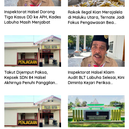
Inspektorat Halsel Dorong
Rokok Ilegal Kian Merajalela
Tiga Kasus DD ke APH, Kades
di Maluku Utara, Ternate Jadi
Labuha Masih Menjabat
Fokus Pengawasan Bea
Cukai
Inspektorat Halsel Klaim
Takut Dijemput Paksa,
Audit BLT Labuha Selesai, Kini
Kepsek SDN 84 Halsel
Diminta Kejari Periksa
Akhirnya Penuhi Panggilan
Seluruh APBDes
Ketiga Polisi