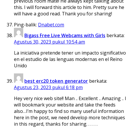
previous room mate! He always kept talking about
this. I will forward this article to him. Pretty sure he
will have a good read. Thank you for sharing!
Ping-balik:
Dnabet.com
Bigass Free Live Webcams with Girls
berkata:
Agustus 30, 2023 pukul 10:54 am
La iniciativa pretende tener un impacto significativo
en el estudio de las lenguas modernas en el Reino
Unido
best erc20 token generator
berkata:
Agustus 23, 2023 pukul 6:18 pm
Hey very nice web site!! Man .. Excellent .. Amazing .. I
will bookmark your website and take the feeds
also…I’m happy to find so many useful information
here in the post, we need develop more techniques
in this regard, thanks for sharing. . . . . .