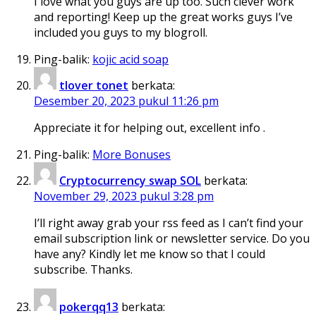
I love what you guys are up too. Such clever work
and reporting! Keep up the great works guys I’ve
included you guys to my blogroll.
Ping-balik:
kojic acid soap
tlover tonet
berkata:
Desember 20, 2023 pukul 11:26 pm
Appreciate it for helping out, excellent info .
Ping-balik:
More Bonuses
Cryptocurrency swap SOL
berkata:
November 29, 2023 pukul 3:28 pm
I’ll right away grab your rss feed as I can’t find your
email subscription link or newsletter service. Do you
have any? Kindly let me know so that I could
subscribe. Thanks.
pokerqq13
berkata: