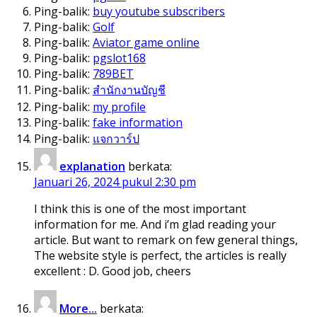
Ping-balik:
buy youtube subscribers
Ping-balik:
Golf
Ping-balik:
Aviator game online
Ping-balik:
pgslot168
Ping-balik:
789BET
Ping-balik:
สํานักงานบัญชี
Ping-balik:
my profile
Ping-balik:
fake information
Ping-balik:
แจกวาร์ป
explanation
berkata:
Januari 26, 2024 pukul 2:30 pm
I think this is one of the most important
information for me. And i’m glad reading your
article. But want to remark on few general things,
The website style is perfect, the articles is really
excellent : D. Good job, cheers
More...
berkata: