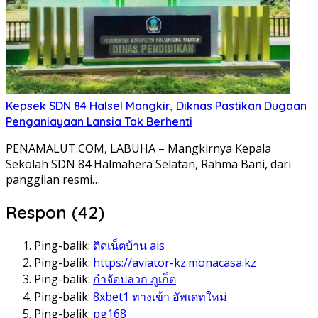
Kepsek SDN 84 Halsel Mangkir, Diknas Pastikan Dugaan
Penganiayaan Lansia Tak Berhenti
PENAMALUT.COM, LABUHA – Mangkirnya Kepala
Sekolah SDN 84 Halmahera Selatan, Rahma Bani, dari
panggilan resmi…
Respon (42)
Ping-balik:
ติดเน็ตบ้าน ais
Ping-balik:
https://aviator-kz.monacasa.kz
Ping-balik:
กำจัดปลวก ภูเก็ต
Ping-balik:
8xbet1 ทางเข้า อัพเดทใหม่
Ping-balik:
pg168