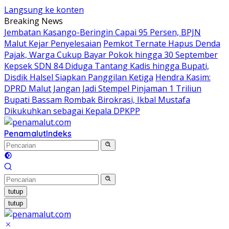
Langsung ke konten
Breaking News
Jembatan Kasango-Beringin Capai 95 Persen, BPJN
Malut Kejar Penyelesaian
Pemkot Ternate Hapus Denda
Pajak, Warga Cukup Bayar Pokok hingga 30 September
Kepsek SDN 84 Diduga Tantang Kadis hingga Bupati,
Disdik Halsel Siapkan Panggilan Ketiga
Hendra Kasim:
DPRD Malut Jangan Jadi Stempel Pinjaman 1 Triliun
Bupati Bassam Rombak Birokrasi, Ikbal Mustafa
Dikukuhkan sebagai Kepala DPKPP
Penamalut
Indeks
tutup
tutup