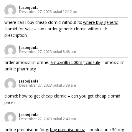
Jasonjeola
Desember 27, 2023 pukul 12:12 pm
where can i buy cheap clomid without rx:
where buy generic
clomid for sale
– can i order generic clomid without dr
prescription
Jasonjeola
Desember 27, 2023 pukul 8:48 am
order amoxicillin online:
amoxicillin 500mg capsule
– amoxicillin
online pharmacy
Jasonjeola
Desember 27, 2023 pukul 5:38 am
clomid:
how to get cheap clomid
– can you get cheap clomid
prices
Jasonjeola
Desember 27, 2023 pukul 2:40 am
online prednisone 5mg:
buy prednisone nz
– prednisone 30 mg