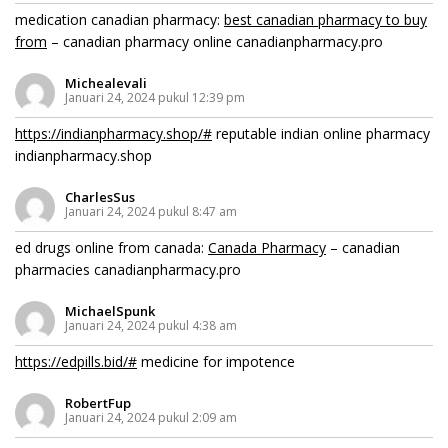
medication canadian pharmacy:
best canadian pharmacy to buy
from
– canadian pharmacy online canadianpharmacy.pro
Michealevali
Januari 24, 2024 pukul 12:39 pm
https://indianpharmacy.shop/#
reputable indian online pharmacy
indianpharmacy.shop
CharlesSus
Januari 24, 2024 pukul 8:47 am
ed drugs online from canada:
Canada Pharmacy
– canadian
pharmacies canadianpharmacy.pro
MichaelSpunk
Januari 24, 2024 pukul 4:38 am
https://edpills.bid/#
medicine for impotence
RobertFup
Januari 24, 2024 pukul 2:09 am