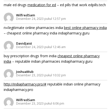
male ed drugs
medication for ed
– ed pills that work edpills.tech
WilfredSam
Desember 24, 2023 pukul 12:57 pm
п»їlegitimate online pharmacies india
best online pharmacy india
– cheapest online pharmacy india indiapharmacy.guru
DavidJaist
Desember 24, 2023 pukul 12:46 am
buy prescription drugs from india
cheapest online pharmacy
india
– reputable indian pharmacies indiapharmacy.guru
JoshuaMub
Desember 23, 2023 pukul 10:32 pm
http://indiapharmacy.pro/#
reputable indian online pharmacy
indiapharmacy.pro
WilfredSam
Desember 23, 2023 pukul 6:06 pm