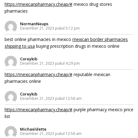
https://mexicanpharmacy.cheap/#
mexico drug stores
pharmacies
NormanNeups
Desember 21, 2023 pukul 5:12 pm
best online pharmacies in mexico
mexican border pharmacies
shipping to usa
buying prescription drugs in mexico online
Coreykib
Desember 21, 2023 pukul 4:29 pm
https://mexicanpharmacy.cheap/#
reputable mexican
pharmacies online
Coreykib
Desember 21, 2023 pukul 12:58 am
https://mexicanpharmacy.cheap/#
purple pharmacy mexico price
list
Michaeldette
Desember 21, 2023 pukul 12:56 am