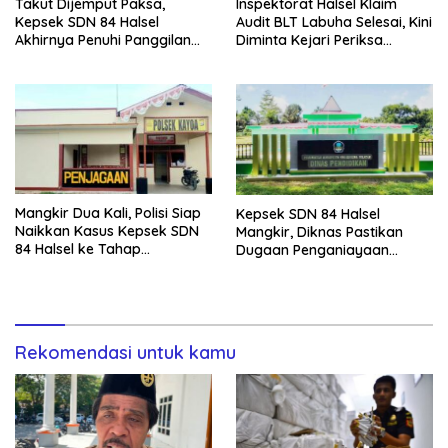
Takut Dijemput Paksa,
Inspektorat Halsel Klaim
Kepsek SDN 84 Halsel
Audit BLT Labuha Selesai, Kini
Akhirnya Penuhi Panggilan
Diminta Kejari Periksa
Ketiga Polisi
Seluruh APBDes
Mangkir Dua Kali, Polisi Siap
Kepsek SDN 84 Halsel
Naikkan Kasus Kepsek SDN
Mangkir, Diknas Pastikan
84 Halsel ke Tahap
Dugaan Penganiayaan
Penyidikan
Lansia Tak Berhenti
Rekomendasi untuk kamu