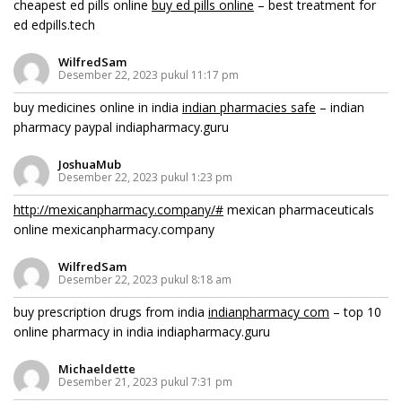
cheapest ed pills online
buy ed pills online
– best treatment for
ed edpills.tech
WilfredSam
Desember 22, 2023 pukul 11:17 pm
buy medicines online in india
indian pharmacies safe
– indian
pharmacy paypal indiapharmacy.guru
JoshuaMub
Desember 22, 2023 pukul 1:23 pm
http://mexicanpharmacy.company/#
mexican pharmaceuticals
online mexicanpharmacy.company
WilfredSam
Desember 22, 2023 pukul 8:18 am
buy prescription drugs from india
indianpharmacy com
– top 10
online pharmacy in india indiapharmacy.guru
Michaeldette
Desember 21, 2023 pukul 7:31 pm