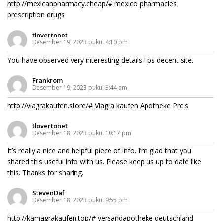
http://mexicanpharmacy.cheap/#
mexico pharmacies
prescription drugs
tlovertonet
Desember 19, 2023 pukul 4:10 pm
You have observed very interesting details ! ps decent site.
Frankrom
Desember 19, 2023 pukul 3:44 am
http://viagrakaufen.store/#
Viagra kaufen Apotheke Preis
tlovertonet
Desember 18, 2023 pukul 10:17 pm
It’s really a nice and helpful piece of info. I’m glad that you
shared this useful info with us. Please keep us up to date like
this. Thanks for sharing.
StevenDaf
Desember 18, 2023 pukul 9:55 pm
http://kamagrakaufen.top/#
versandapotheke deutschland