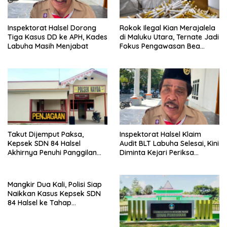
Inspektorat Halsel Dorong
Rokok Ilegal Kian Merajalela
Tiga Kasus DD ke APH, Kades
di Maluku Utara, Ternate Jadi
Labuha Masih Menjabat
Fokus Pengawasan Bea
Cukai
Takut Dijemput Paksa,
Inspektorat Halsel Klaim
Kepsek SDN 84 Halsel
Audit BLT Labuha Selesai, Kini
Akhirnya Penuhi Panggilan
Diminta Kejari Periksa
Ketiga Polisi
Seluruh APBDes
Mangkir Dua Kali, Polisi Siap
Naikkan Kasus Kepsek SDN
84 Halsel ke Tahap
Penyidikan