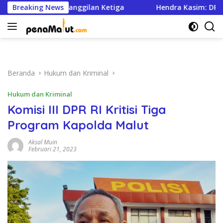
Langsung
n Panggilan Ketiga
Breaking News
Hendra Kasim: DPRD Malut Jangan J
ke
konten
Beranda
Hukum dan Kriminal
Hukum dan Kriminal
Komisi III DPR RI Kritisi Tiga
Program Kapolda Malut
Aksal Muin
Februari 21, 2023