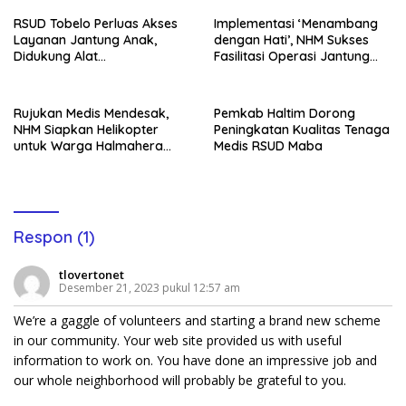
RSUD Tobelo Perluas Akses
Implementasi ‘Menambang
Layanan Jantung Anak,
dengan Hati’, NHM Sukses
Didukung Alat
Fasilitasi Operasi Jantung
Echocardiography Bantuan
Warga Doro di Jakarta
NHM
Rujukan Medis Mendesak,
Pemkab Haltim Dorong
NHM Siapkan Helikopter
Peningkatan Kualitas Tenaga
untuk Warga Halmahera
Medis RSUD Maba
Utara
Respon (1)
tlovertonet
Desember 21, 2023 pukul 12:57 am
We’re a gaggle of volunteers and starting a brand new scheme
in our community. Your web site provided us with useful
information to work on. You have done an impressive job and
our whole neighborhood will probably be grateful to you.