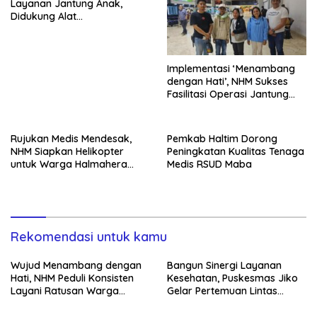
Layanan Jantung Anak,
Didukung Alat
Echocardiography Bantuan
NHM
Implementasi ‘Menambang
dengan Hati’, NHM Sukses
Fasilitasi Operasi Jantung
Warga Doro di Jakarta
Rujukan Medis Mendesak,
Pemkab Haltim Dorong
NHM Siapkan Helikopter
Peningkatan Kualitas Tenaga
untuk Warga Halmahera
Medis RSUD Maba
Utara
Rekomendasi untuk kamu
Wujud Menambang dengan
Bangun Sinergi Layanan
Hati, NHM Peduli Konsisten
Kesehatan, Puskesmas Jiko
Layani Ratusan Warga
Gelar Pertemuan Lintas
melalui Ambulans Gratis
Sektor di Mandioli Selatan