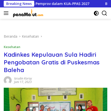
Langsung
ogram Prioritas Pemprov dalam KUA-PPAS 2027
Breaking News
Buntut D
ke
konten
Beranda
Kesehatan
Kesehatan
Kadinkes Kepulauan Sula Hadiri
Pengobatan Gratis di Puskesmas
Baleha
Isrudin Koroy
Juni 17, 2023