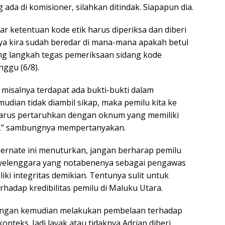
 ada di komisioner, silahkan ditindak. Siapapun dia.
r ketentuan kode etik harus diperiksa dan diberi
aya kira sudah beredar di mana-mana apakah betul
ung langkah tegas pemeriksaan sidang kode
nggu (6/8).
 misalnya terdapat ada bukti-bukti dalam
udian tidak diambil sikap, maka pemilu kita ke
harus pertaruhkan dengan oknum yang memiliki
itu,” sambungnya mempertanyakan.
 Ternate ini menuturkan, jangan berharap pemilu
enyelenggara yang notabenenya sebagai pengawas
ki integritas demikian. Tentunya sulit untuk
hadap kredibilitas pemilu di Maluku Utara.
jangan kemudian melakukan pembelaan terhadap
onteks. Jadi layak atau tidaknya Adrian diberi