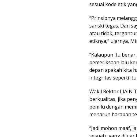
sesuai kode etik yang
“Prinsipnya melangga
sanski tegas. Dan s
atau tidak, tergant
etiknya,” ujarnya, Mi
“Kalaupun itu benar,
pemeriksaan lalu kem
depan apakah kita 
integritas seperti 
Wakil Rektor I IAIN
berkualitas, jika p
pemilu dengan memili
menaruh harapan ter
“Jadi mohon maaf, 
sesuatu yang diluar k