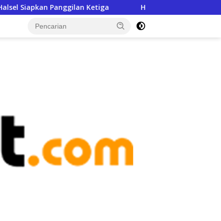
ilan Ketiga
Hendra Kasim: DPRD Malut Jangan Jadi Stem
tutup