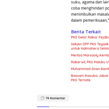
suku, agama dan lain
coba menghindari poli
menimbulkan masala
dalam pemeriksaan,”
Berita Terkait
PKS Gelar Rakor Pejaba
Sekjen DPP PKS Tegas
untuk Halmahera Selat
Merlisa Marsaoly Kemba
Rakerwil, PKS Maluku 
Muhammad Sinen Kemba
Bassam Kasuba Jabat 
PKS Ternate
74
Komentar