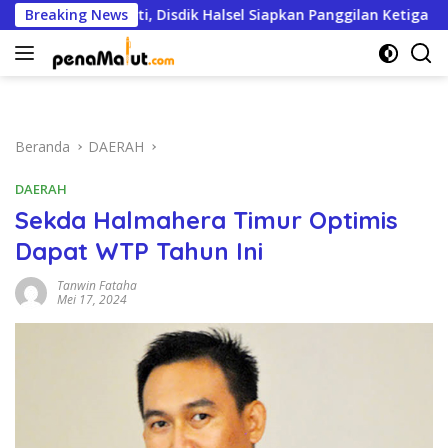
Langsung
 hingga Bupati, Disdik Halsel Siapkan Panggilan Ketiga
Breaking News
ke
konten
Beranda
DAERAH
DAERAH
Sekda Halmahera Timur Optimis
Dapat WTP Tahun Ini
Tanwin Fataha
Mei 17, 2024