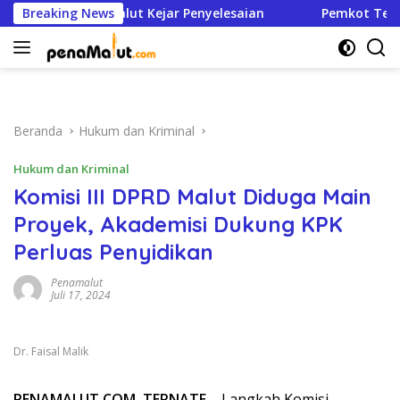
Langsung
rsen, BPJN Malut Kejar Penyelesaian
Breaking News
Pemkot Ternate 
ke
konten
Beranda
Hukum dan Kriminal
Hukum dan Kriminal
Komisi III DPRD Malut Diduga Main
Proyek, Akademisi Dukung KPK
Perluas Penyidikan
Penamalut
Juli 17, 2024
Dr. Faisal Malik
PENAMALUT.COM, TERNATE
– Langkah Komisi