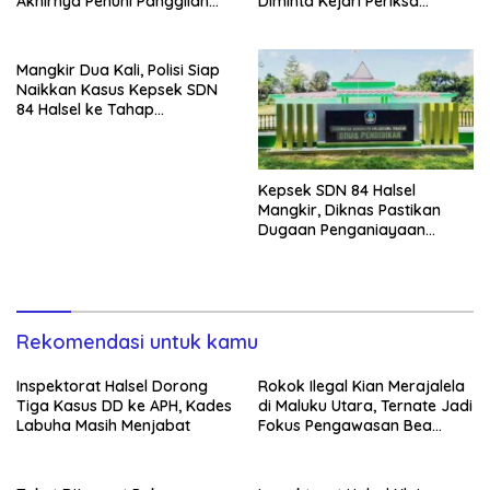
Akhirnya Penuhi Panggilan
Diminta Kejari Periksa
Ketiga Polisi
Seluruh APBDes
Mangkir Dua Kali, Polisi Siap
Naikkan Kasus Kepsek SDN
84 Halsel ke Tahap
Penyidikan
Kepsek SDN 84 Halsel
Mangkir, Diknas Pastikan
Dugaan Penganiayaan
Lansia Tak Berhenti
Rekomendasi untuk kamu
Inspektorat Halsel Dorong
Rokok Ilegal Kian Merajalela
Tiga Kasus DD ke APH, Kades
di Maluku Utara, Ternate Jadi
Labuha Masih Menjabat
Fokus Pengawasan Bea
Cukai