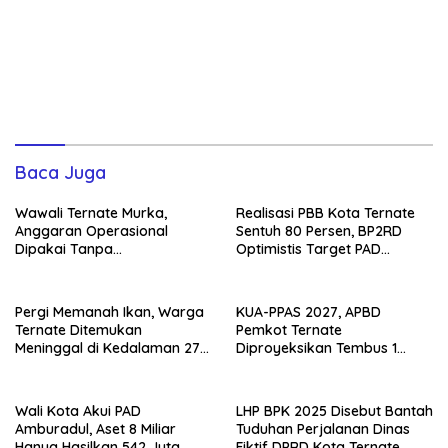
Baca Juga
Wawali Ternate Murka,
Realisasi PBB Kota Ternate
Anggaran Operasional
Sentuh 80 Persen, BP2RD
Dipakai Tanpa
Optimistis Target PAD
Persetujuannya
Tercapai
Pergi Memanah Ikan, Warga
KUA-PPAS 2027, APBD
Ternate Ditemukan
Pemkot Ternate
Meninggal di Kedalaman 27
Diproyeksikan Tembus 1
Meter
Triliun
Wali Kota Akui PAD
LHP BPK 2025 Disebut Bantah
Amburadul, Aset 8 Miliar
Tuduhan Perjalanan Dinas
Hanya Hasilkan 542 Juta
Fiktif DPRD Kota Ternate