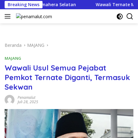
Langsung
sek SDN 258 Halmahera Selatan
Breaking News
Wawali Ternate Murka,
ke
konten
Beranda
MAJANG
MAJANG
Wawali Usul Semua Pejabat
Pemkot Ternate Diganti, Termasuk
Sekwan
Penamalut
Juli 28, 2025