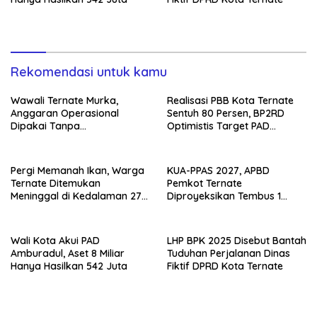
Rekomendasi untuk kamu
Wawali Ternate Murka,
Realisasi PBB Kota Ternate
Anggaran Operasional
Sentuh 80 Persen, BP2RD
Dipakai Tanpa
Optimistis Target PAD
Persetujuannya
Tercapai
Pergi Memanah Ikan, Warga
KUA-PPAS 2027, APBD
Ternate Ditemukan
Pemkot Ternate
Meninggal di Kedalaman 27
Diproyeksikan Tembus 1
Meter
Triliun
Wali Kota Akui PAD
LHP BPK 2025 Disebut Bantah
Amburadul, Aset 8 Miliar
Tuduhan Perjalanan Dinas
Hanya Hasilkan 542 Juta
Fiktif DPRD Kota Ternate