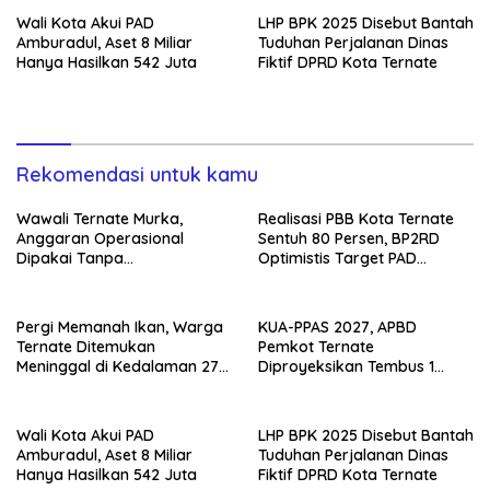
Wali Kota Akui PAD
LHP BPK 2025 Disebut Bantah
Amburadul, Aset 8 Miliar
Tuduhan Perjalanan Dinas
Hanya Hasilkan 542 Juta
Fiktif DPRD Kota Ternate
Rekomendasi untuk kamu
Wawali Ternate Murka,
Realisasi PBB Kota Ternate
Anggaran Operasional
Sentuh 80 Persen, BP2RD
Dipakai Tanpa
Optimistis Target PAD
Persetujuannya
Tercapai
Pergi Memanah Ikan, Warga
KUA-PPAS 2027, APBD
Ternate Ditemukan
Pemkot Ternate
Meninggal di Kedalaman 27
Diproyeksikan Tembus 1
Meter
Triliun
Wali Kota Akui PAD
LHP BPK 2025 Disebut Bantah
Amburadul, Aset 8 Miliar
Tuduhan Perjalanan Dinas
Hanya Hasilkan 542 Juta
Fiktif DPRD Kota Ternate