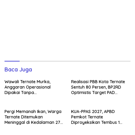
Baca Juga
Wawali Ternate Murka,
Realisasi PBB Kota Ternate
Anggaran Operasional
Sentuh 80 Persen, BP2RD
Dipakai Tanpa
Optimistis Target PAD
Persetujuannya
Tercapai
Pergi Memanah Ikan, Warga
KUA-PPAS 2027, APBD
Ternate Ditemukan
Pemkot Ternate
Meninggal di Kedalaman 27
Diproyeksikan Tembus 1
Meter
Triliun