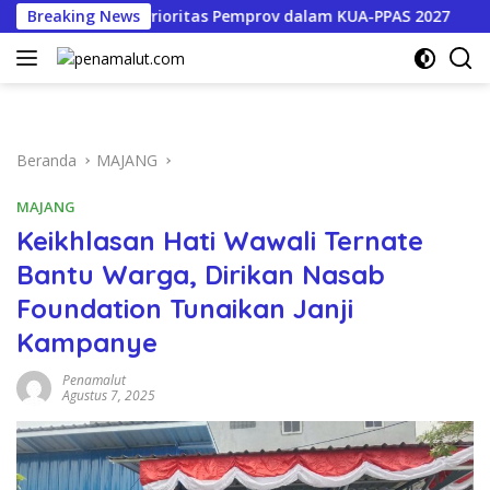
Langsung
Satu Program Prioritas Pemprov dalam KUA-PPAS 2027
Breaking News
B
ke
konten
Beranda
MAJANG
MAJANG
Keikhlasan Hati Wawali Ternate
Bantu Warga, Dirikan Nasab
Foundation Tunaikan Janji
Kampanye
Penamalut
Agustus 7, 2025